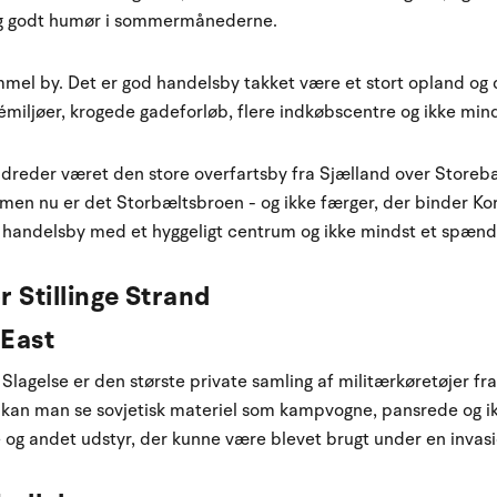
og godt humør i sommermånederne.
mel by. Det er god handelsby takket være et stort opland og d
émiljøer, krogede gadeforløb, flere indkøbscentre og ikke mind
reder været den store overfartsby fra Sjælland over Storebæ
ig, men nu er det Storbæltsbroen - og ikke færger, der binder
d handelsby med et hyggeligt centrum og ikke mindst et spæ
 Stillinge Strand
East
agelse er den største private samling af militærkøretøjer f
e kan man se sovjetisk materiel som kampvogne, pansrede og 
re og andet udstyr, der kunne være blevet brugt under en inva