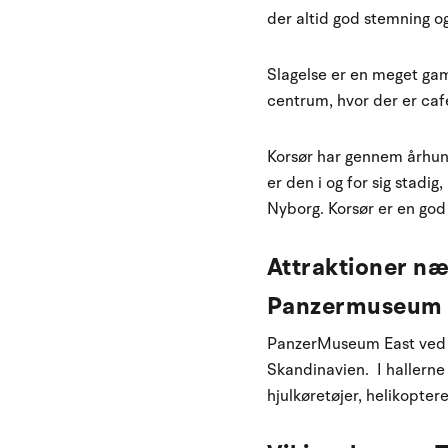
der altid god stemning 
Slagelse er en meget gam
centrum, hvor der er caf
Korsør har gennem århund
er den i og for sig stad
Nyborg. Korsør er en go
Attraktioner nær
Panzermuseum 
PanzerMuseum East ved Sl
Skandinavien. I hallern
hjulkøretøjer, helikopte