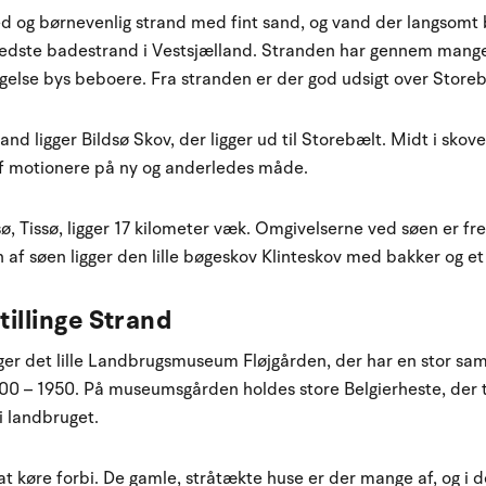
red og børnevenlig strand med fint sand, og vand der langsomt 
bedste badestrand i Vestsjælland. Stranden har gennem mang
agelse bys beboere. Fra stranden er der god udsigt over Store
trand ligger Bildsø Skov, der ligger ud til Storebælt. Midt i sk
l af motionere på ny og anderledes måde.
ø, Tissø, ligger 17 kilometer væk. Omgivelserne ved søen er
 af søen ligger den lille bøgeskov Klinteskov med bakker og et
tillinge Strand
er det lille Landbrugsmuseum Fløjgården, der har en stor sam
00 – 1950. På museumsgården holdes store Belgierheste, der t
i landbruget.
 køre forbi. De gamle, stråtækte huse er der mange af, og i de