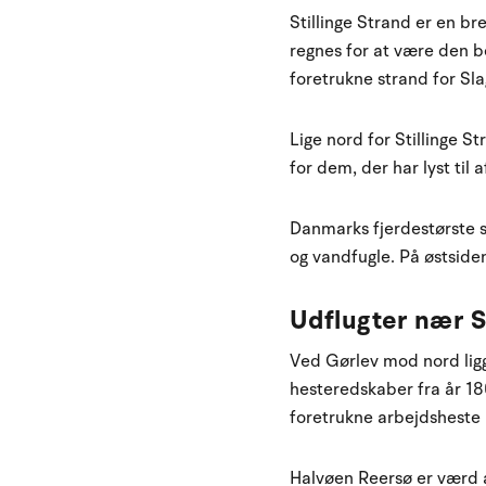
Stillinge Strand er en b
regnes for at være den 
foretrukne strand for Sl
Lige nord for Stillinge S
for dem, der har lyst ti
Danmarks fjerdestørste s
og vandfugle. På østsiden
Udflugter nær S
Ved Gørlev mod nord ligg
hesteredskaber fra år 18
foretrukne arbejdsheste 
Halvøen Reersø er værd at