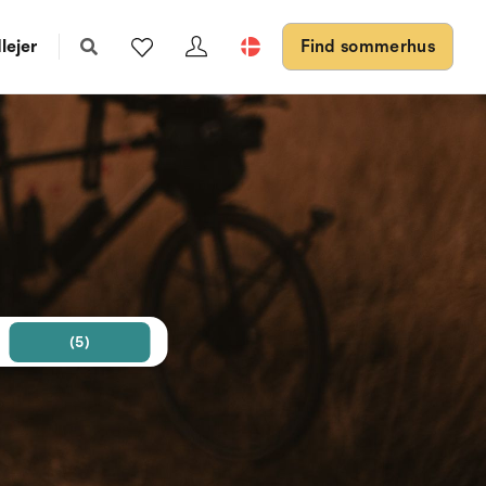
lejer
Find sommerhus
(5)