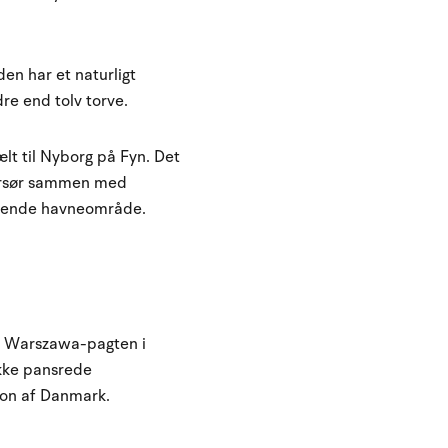
en har et naturligt
re end tolv torve.
lt til Nyborg på Fyn. Det
 Korsør sammen med
ndende havneområde.
ra Warszawa-pagten i
ikke pansrede
sion af Danmark.