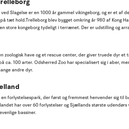
relleborg
 ved Slagelse er en 1000 år gammel vikingeborg, og er et af de
 på tæt hold.Trelleborg blev bygget omkring år 980 af Kong Har
en store kongeborg tydeligt i terrænet. Der er udstilling og a
zoologisk have og et rescue center, der giver truede dyr et try
å ca. 100 arter. Odsherred Zoo har specialisert sig i aber, me
ange andre dyr.
ælland
n forlystelsespark, der først og fremmest henvender sig til b
andet har over 60 forlystelser og Sjællands største udendørs
venlige bassiner.