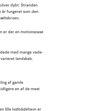
bliver dybt. Stranden
e år fungeret som den
bæltsbroen.
oven er der en motionsoase
 fredede med mange vade-
 varieret landskab.
ling af gamle
idligere en af de mest
n lille lystbådehavn er