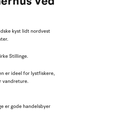
merhus ved
dske kyst lidt nordvest
nter.
rke Stillinge.
 er ideel for lystfiskere,
er vandreture.
gge er gode handelsbyer