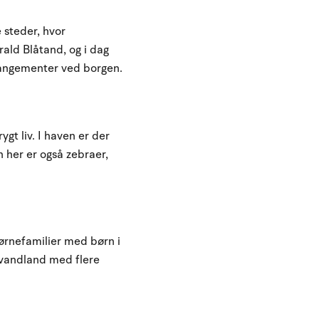
 steder, hvor
ald Blåtand, og i dag
rrangementer ved borgen.
gt liv. I haven er der
n her er også zebraer,
ørnefamilier med børn i
 vandland med flere