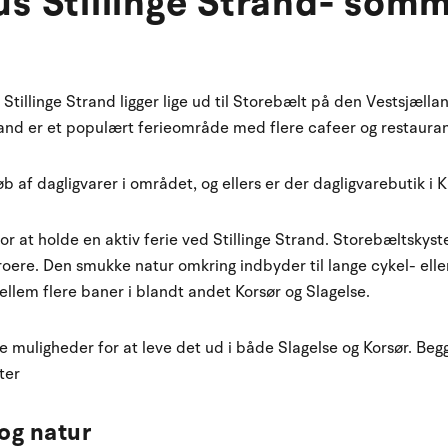
 Stillinge Strand- som
t
llinge Strand ligger lige ud til Storebælt på den Vestsjællan
Strand er et populært ferieområde med flere cafeer og restaura
 af dagligvarer i området, og ellers er der dagligvarebutik i Ki
r at holde en aktiv ferie ved Stillinge Strand. Storebæltskysten
oere. Den smukke natur omkring indbyder til lange cykel- ell
ellem flere baner i blandt andet Korsør og Slagelse.
de muligheder for at leve det ud i både Slagelse og Korsør. Be
ter
 og natur