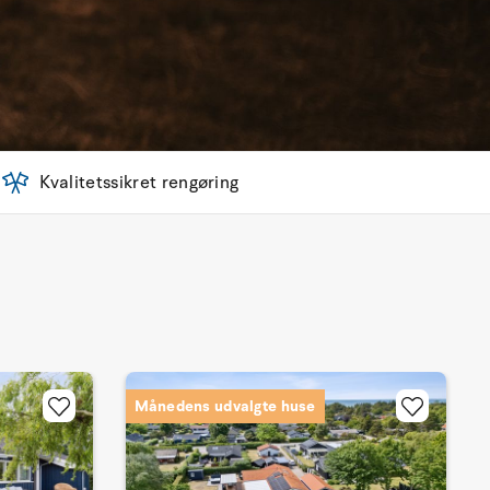
Kvalitetssikret rengøring
Månedens udvalgte huse