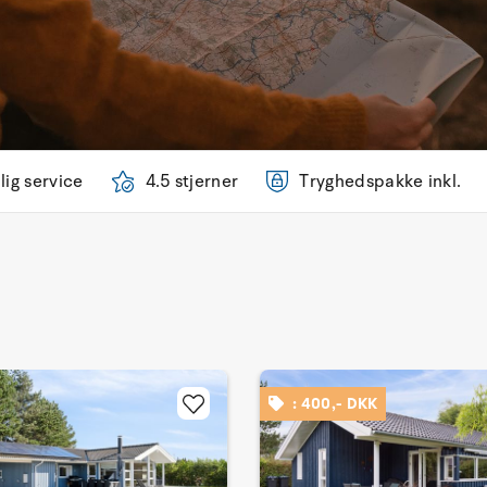
lig service
4.5 stjerner
Tryghedspakke inkl.
: 400,- DKK