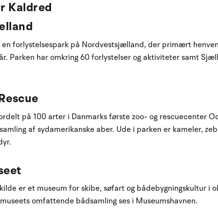
r Kaldred
ælland
n forlystelsespark på Nordvestsjælland, der primært henvende
år. Parken har omkring 60 forlystelser og aktiviteter samt Sjæ
 Rescue
ordelt på 100 arter i Danmarks første zoo- og rescuecenter 
samling af sydamerikanske aber. Ude i parken er kameler, zeb
dyr.
seet
kilde er et museum for skibe, søfart og bådebygningskultur i o
n museets omfattende bådsamling ses i Museumshavnen.