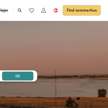
lejer
Find sommerhus
(0)