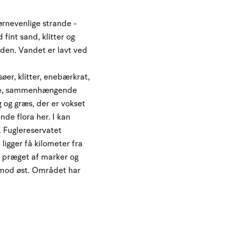
ørnevenlige strande -
int sand, klitter og
eden. Vandet er lavt ved
er, klitter, enebærkrat,
rste, sammenhængende
og græs, der er vokset
de flora her. I kan
. Fuglereservatet
ligger få kilometer fra
n præget af marker og
 mod øst. Området har