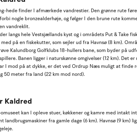
g-hede finder I afmærkede vandrestier. Den grønne rute fører 
orbi nogle bronzealderhøje, og følger I den brune rute komme
en vandreklit.
er langs hele Vestsjællands kyst og i områdets Put & Take fiskes
e med på en fiskekutter, som sejler ud fra Havnsø (8 km). Områ
røve Kalundborg Golfklubs 18-hullers bane, som byder på udf
illere. Banen ligger i naturskønne omgivelser (12 km). Det er m
Har I mod på at dykke, er det ved Ordrup Næs muligt at finde 
g 50 meter fra land (22 km mod nord).
r Kaldred
omuseet kan I opleve stuer, køkkener og kamre med intakt in
t landbrugsmaskiner fra gamle dage (6 km). Havnsø (9 km) lig
geleje.