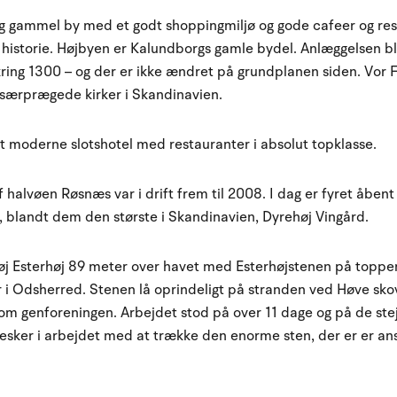
ig gammel by med et godt shoppingmiljø og gode cafeer og re
istorie. Højbyen er Kalundborgs gamle bydel. Anlæggelsen bl
ing 1300 – og der er ikke ændret på grundplanen siden. Vor F
 særprægede kirker i Skandinavien.
et moderne slotshotel med restauranter i absolut topklasse.
halvøen Røsnæs var i drift frem til 2008. I dag er fyret åbent
, blandt dem den største i Skandinavien, Dyrehøj Vingård.
j Esterhøj 89 meter over havet med Esterhøjstenen på toppen
 i Odsherred. Stenen lå oprindeligt på stranden ved Høve sko
 om genforeningen. Arbejdet stod på over 11 dage og på de stej
sker i arbejdet med at trække den enorme sten, der er er anslå