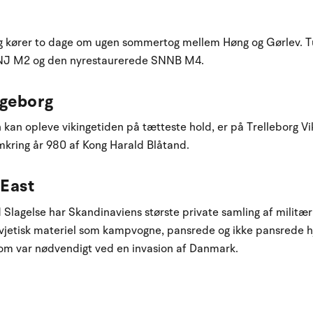
g kører to dage om ugen sommertog mellem Høng og Gørlev. 
NJ M2 og den nyrestaurerede SNNB M4.
ngeborg
n kan opleve vikingetiden på tætteste hold, er på Trelleborg V
mkring år 980 af Kong Harald Blåtand.
East
lagelse har Skandinaviens største private samling af militæ
vjetisk materiel som kampvogne, pansrede og ikke pansrede hj
som var nødvendigt ved en invasion af Danmark.