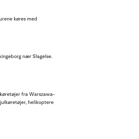
Turene køres med
ikingeborg nær Slagelse.
rkøretøjer fra Warszawa-
ulkøretøjer, helikoptere