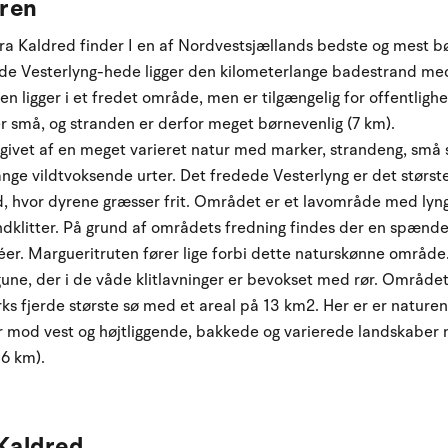
uren
fra Kaldred finder I en af Nordvestsjællands bedste og mest b
de Vesterlyng-hede ligger den kilometerlange badestrand med f
n ligger i et fredet område, men er tilgængelig for offentligh
r små, og stranden er derfor meget børnevenlig (7 km).
ivet af en meget varieret natur med marker, strandeng, små sø
nge vildtvoksende urter. Det fredede Vesterlyng er det stø
 hvor dyrene græsser frit. Området er et lavområde med lyng 
litter. På grund af områdets fredning findes der en spænden
éer. Margueritruten fører lige forbi dette naturskønne område
une, der i de våde klitlavninger er bevokset med rør. Området 
ks fjerde største sø med et areal på 13 km2. Her er er nature
mod vest og højtliggende, bakkede og varierede landskaber
16 km).
 Kaldred