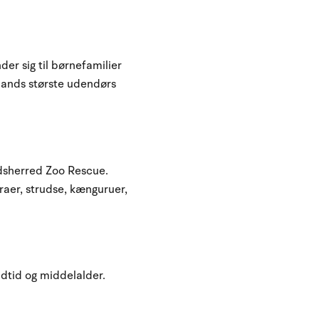
r sig til børnefamilier
llands største udendørs
Odsherred Zoo Rescue.
raer, strudse, kænguruer,
ldtid og middelalder.