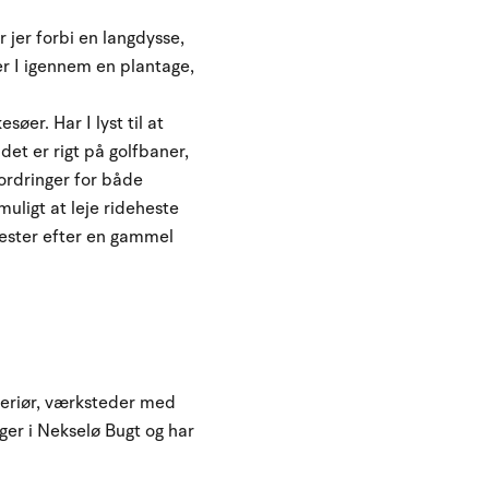
jer forbi en langdysse,
r I igennem en plantage,
øer. Har I lyst til at
det er rigt på golfbaner,
ordringer for både
uligt at leje rideheste
rester efter en gammel
teriør, værksteder med
ger i Nekselø Bugt og har