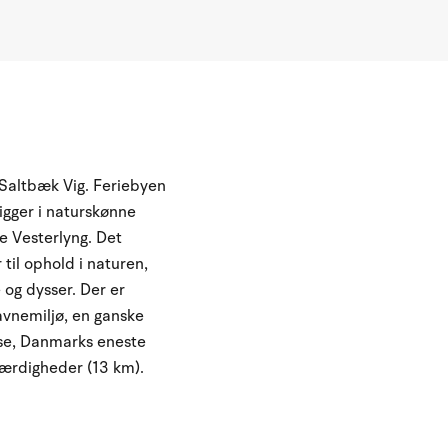
g Saltbæk Vig. Feriebyen
igger i naturskønne
e Vesterlyng. Det
il ophold i naturen,
 og dysser. Der er
avnemiljø, en ganske
se, Danmarks eneste
værdigheder (13 km).