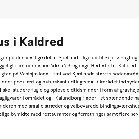
s i Kaldred
er på den vestlige del af Sjælland - lige ud til Sejerø Bugt o
hyggeligt sommerhusområde på Bregninge Hedeslette. Kaldred l
ugten på Vestsjælland - tæt ved Sjællands største hedeområd
er et populært og naturskønt udflugtsmål. Området indbyder t
fiske, studere fugle og opleve oldtidsminder i form af gravhøje
agligvarer i området og I Kalundborg finder I et spændende h
lalderen med smalle stræder og velbevarede bindingsværkshu
gelige bymidte med restauranter og forretninger samt flere se