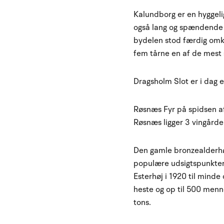
Kalundborg er en hyggel
også lang og spændende h
bydelen stod færdig omkr
fem tårne en af de mest
Dragsholm Slot er i dag 
Røsnæs Fyr på spidsen af 
Røsnæs ligger 3 vingårde
Den gamle bronzealderhø
populære udsigtspunkter
Esterhøj i 1920 til minde
heste og op til 500 menne
tons.