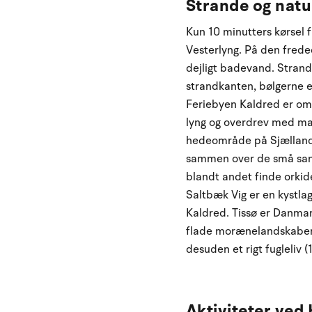
Strande og nat
Kun 10 minutters kørsel 
Vesterlyng. På den frede
dejligt badevand. Strande
strandkanten, bølgerne e
Feriebyen Kaldred er omg
lyng og overdrev med ma
hedeområde på Sjælland,
sammen over de små sandk
blandt andet finde orkid
Saltbæk Vig er en kystlag
Kaldred. Tissø er Danmar
flade morænelandskaber 
desuden et rigt fugleliv (
Aktiviteter ved