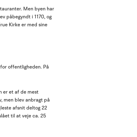
stauranter. Men byen har
ev påbegyndt i 1170, og
rue Kirke er med sine
 for offentligheden. På
 er et af de mest
v, men blev anbragt på
leste afsnit deltog 22
et til at veje ca. 25