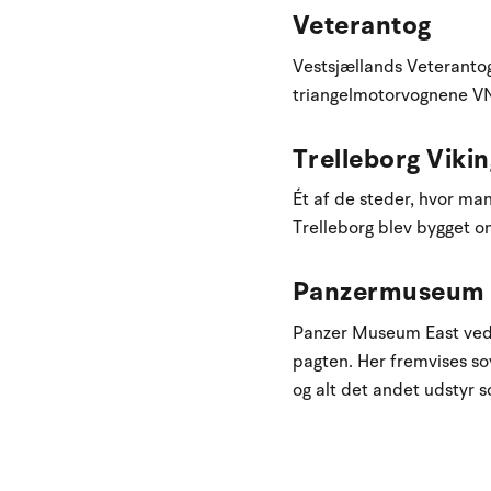
Veterantog
Vestsjællands Veteranto
triangelmotorvognene V
Trelleborg Viki
Ét af de steder, hvor ma
Trelleborg blev bygget o
Panzermuseum 
Panzer Museum East ved S
pagten. Her fremvises so
og alt det andet udstyr 