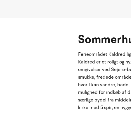
Sommerhu
Ferieområdet Kaldred ligg
Kaldred er et roligt og 
omgivelser ved Sejerø-b
smukke, fredede område 
hvor I kan vandre, bade, 
mulighed for indkøb af d
særlige bydel fra midde
kirke med 5 spir, en hyg