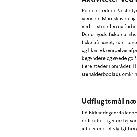
På den fredede Vesterlyn
igennem Mareskoven og f
ned til stranden og forbi 
Der er gode fiskemulighed
fiske på havet, kan I tag
og I kan eksempelvis afp
begyndere og øvede golfsp
flere steder i området. 
stenalderboplads omkrin
Udflugtsmål næ
På Birkendegaards landb
redskaber og værktøj sam
altid været et vigtigt fær