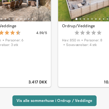
Veddinge
Ordrup/Veddinge
4.59/5
m
Personer: 6
Hav: 850 m
Personer: 8
elser: 3 stk
Soveværelser: 4 stk
3.417 DKK
10
Vis alle sommerhuse i Ordrup / Veddinge