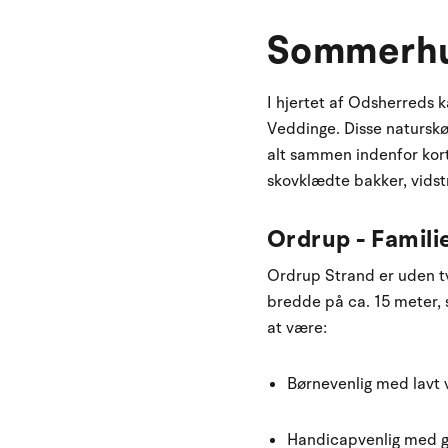
Sommerhu
I hjertet af Odsherreds 
Veddinge. Disse naturskøn
alt sammen indenfor kort
skovklædte bakker, vids
Ordrup - Famili
Ordrup Strand er uden tv
bredde på ca. 15 meter, 
at være:
Børnevenlig med lavt
Handicapvenlig med go