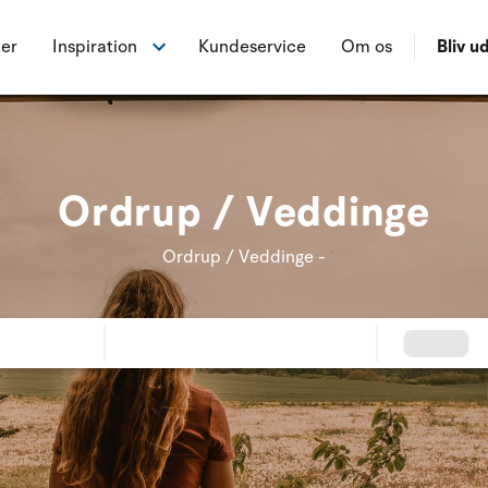
ner
Inspiration
Kundeservice
Om os
Bliv ud
Ordrup / Veddinge
Ordrup / Veddinge -