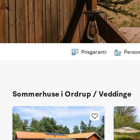
Prisgaranti
Person
Sommerhuse i Ordrup / Veddinge