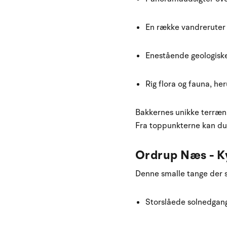
En række vandreruter 
Enestående geologisk
Rig flora og fauna, he
Bakkernes unikke terræn
Fra toppunkterne kan du 
Ordrup Næs - K
Denne smalle tange der st
Storslåede solnedgan