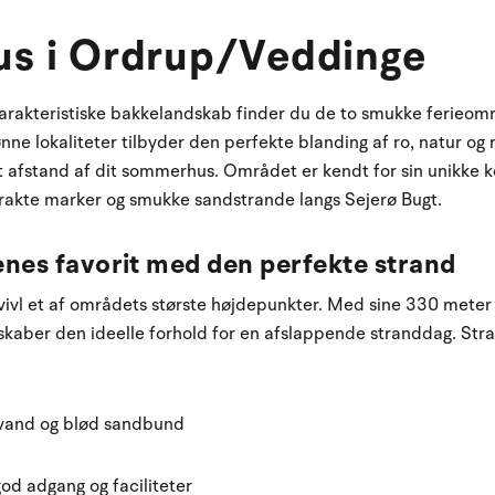
s i Ordrup/Veddinge
karakteristiske bakkelandskab finder du de to smukke ferieo
ne lokaliteter tilbyder den perfekte blanding af ro, natur og 
 afstand af dit sommerhus. Området er kendt for sin unikke 
trakte marker og smukke sandstrande langs Sejerø Bugt.
enes favorit med den perfekte strand
ivl et af områdets største højdepunkter. Med sine 330 meter 
skaber den ideelle forhold for en afslappende stranddag. Stra
 vand og blød sandbund
d adgang og faciliteter