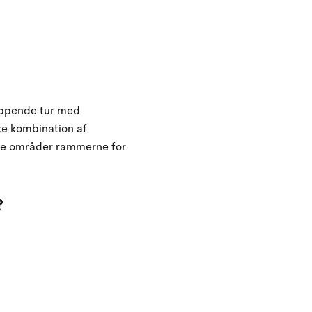
lappende tur med
ke kombination af
isse områder rammerne for
?