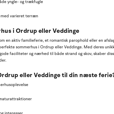
åde yngle- og trækfugle
 med varieret terræn
us i Ordrup eller Veddinge
 en aktiv familieferie, et romantisk parophold eller en afs
 perfekte sommerhus i Ordrup eller Veddinge. Med deres unik
gode faciliteter og nærhed til både strand og skov, skaber d
der.
rdrup eller Veddinge til din næste ferie
erhusoplevelse
 naturattraktioner
 og interesser