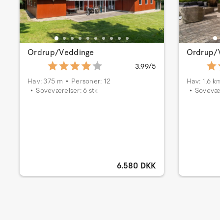
Ordrup/Veddinge
Ordrup/
3.99/5
Hav: 375 m
Personer: 12
Hav: 1,6 k
Soveværelser: 6 stk
Sovevær
6.580 DKK