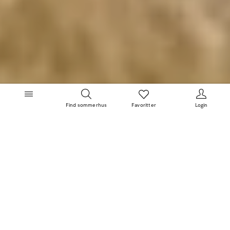
Find sommerhus
Favoritter
Login
Prisgaranti
Personlig service
4.5 stjerner
Tryghedspakke inkl.
Kvalitetssikret rengøring
Dine Fordele
100+ Rabatter
Tilmeld dig nu
FAQ