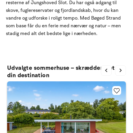
resterne af Jungshoved Slot. Du har også adgang til
skove, fuglereservater og fjordlandskab, hvor du kan
vandre og udforske i roligt tempo. Med Bøged Strand
som base får du en ferie med nærvær og natur – men
stadig med alt det bedste lige i nærheden.
Udvalgte sommerhuse – skræddersyet til
chevron_left
chevron_right
din destination