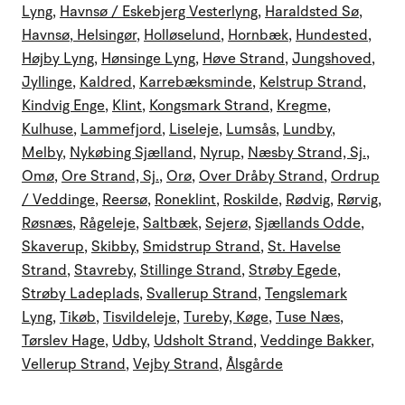
Lyng
,
Havnsø / Eskebjerg Vesterlyng
,
Haraldsted Sø
,
Havnsø
,
Helsingør
,
Holløselund
,
Hornbæk
,
Hundested
,
Højby Lyng
,
Hønsinge Lyng
,
Høve Strand
,
Jungshoved
,
Jyllinge
,
Kaldred
,
Karrebæksminde
,
Kelstrup Strand
,
Kindvig Enge
,
Klint
,
Kongsmark Strand
,
Kregme
,
Kulhuse
,
Lammefjord
,
Liseleje
,
Lumsås
,
Lundby
,
Melby
,
Nykøbing Sjælland
,
Nyrup
,
Næsby Strand, Sj.
,
Omø
,
Ore Strand, Sj.
,
Orø
,
Over Dråby Strand
,
Ordrup
/ Veddinge
,
Reersø
,
Roneklint
,
Roskilde
,
Rødvig
,
Rørvig
,
Røsnæs
,
Rågeleje
,
Saltbæk
,
Sejerø
,
Sjællands Odde
,
Skaverup
,
Skibby
,
Smidstrup Strand
,
St. Havelse
Strand
,
Stavreby
,
Stillinge Strand
,
Strøby Egede
,
Strøby Ladeplads
,
Svallerup Strand
,
Tengslemark
Lyng
,
Tikøb
,
Tisvildeleje
,
Tureby, Køge
,
Tuse Næs
,
Tørslev Hage
,
Udby
,
Udsholt Strand
,
Veddinge Bakker
,
Vellerup Strand
,
Vejby Strand
,
Ålsgårde