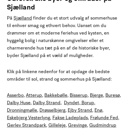
Sjælland
På
Sjælland
finder du et stort udvalg af sommerhuse
til enhver smag og ethvert behov. Uanset om du
drømmer om et moderne feriehus ved kysten, en
hyggelig bolig i naturskønne omgivelser eller et
charmerende hus tæt på en af de historiske byer,
byder Sjælland på et væld af muligheder.
Klik på linkene nedenfor for at opdage de bedste
områder til sol, strand og sommerhus på Sjælland:
Asserbo
,
Atterup
,
Bakkebølle
,
Bisserup
,
Bjerge
,
Buresø
,
Dalby Huse
,
Dalby Strand
,
Dyndet, Borup
,
Dronningmølle
,
Drøsselbjerg
,
Ejby Strand
,
Enø
,
Eskebjerg Vesterlyng
,
Fakse Ladeplads
,
Frølunde Fed
,
Gerlev Strandpark
,
Gilleleje
,
Grevinge
,
Gudmindrup