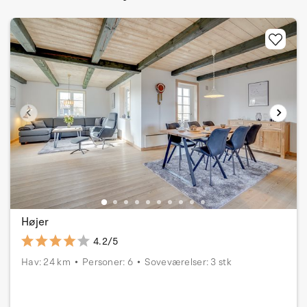
Højer
4.2/5
Hav: 24 km
Personer: 6
Soveværelser: 3 stk