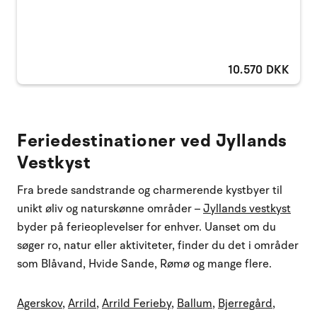
10.570 DKK
Feriedestinationer ved Jyllands
Vestkyst
Fra brede sandstrande og charmerende kystbyer til
unikt øliv og naturskønne områder –
Jyllands vestkyst
byder på ferieoplevelser for enhver. Uanset om du
søger ro, natur eller aktiviteter, finder du det i områder
som Blåvand, Hvide Sande, Rømø og mange flere.
Agerskov
,
Arrild
,
Arrild Ferieby
,
Ballum
,
Bjerregård
,