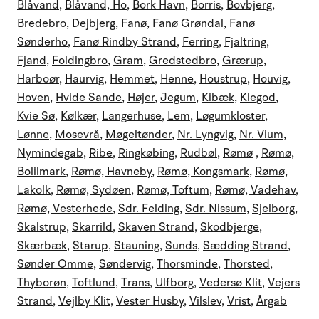
Blåvand
,
Blåvand, Ho
,
Bork Havn
,
Borris
,
Bovbjerg
,
Bredebro
,
Dejbjerg
,
Fanø
,
Fanø Grønda
l,
Fanø
Sønderho
,
Fanø Rindby Strand
,
Ferring
,
Fjaltring
,
Fjand
,
Foldingbro
,
Gram
,
Gredstedbro
,
Grærup
,
Harboør
,
Haurvig
,
Hemmet
,
Henne
,
Houstrup
,
Houvig
,
Hoven
,
Hvide Sande
,
Højer
,
Jegum
,
Kibæk
,
Klegod
,
Kvie Sø
,
Kølkær
,
Langerhuse
,
Lem
,
Løgumkloster
,
Lønne
,
Mosevrå
,
Møgeltønder
,
Nr. Lyngvig
,
Nr. Vium
,
Nymindegab
,
Ribe
,
Ringkøbing
,
Rudbøl
,
Rømø
,
Rømø,
Bolilmark
,
Rømø, Havneby
,
Rømø, Kongsmark
,
Rømø,
Lakolk
,
Rømø, Sydøen
,
Rømø, Toftum
,
Rømø, Vadehav
,
Rømø, Vesterhede
,
Sdr. Felding
,
Sdr. Nissum
,
Sjelborg
,
Skalstrup
,
Skarrild
,
Skaven Strand
,
Skodbjerge
,
Skærbæk
,
Starup
,
Stauning
,
Sunds
,
Sædding Strand
,
Sønder Omme
,
Søndervig
,
Thorsminde
,
Thorsted
,
Thyborøn
,
Toftlund
,
Trans
,
Ulfborg
,
Vedersø Klit
,
Vejers
Strand
,
Vejlby Klit
,
Vester Husby
,
Vilslev
,
Vrist
,
Årgab