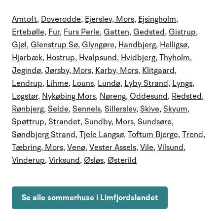
Amtoft
,
Doverodde
,
Ejerslev, Mors
,
Ejsingholm
,
Ertebølle
,
Fur
,
Furs Perle
,
Gatten
,
Gedsted
,
Gistrup
,
Gjøl
,
Glenstrup Sø
,
Glyngøre
,
Handbjerg
,
Helligsø
,
Hjarbæk
,
Hostrup
,
Hvalpsund
,
Hvidbjerg, Thyholm
,
Jegindø
,
Jørsby, Mors
,
Karby, Mors
,
Klitgaard
,
Lendrup
,
Lihme
,
Louns
,
Lundø
,
Lyby Strand
,
Lyngs
,
Løgstør
,
Nykøbing Mors
,
Nøreng
,
Oddesund
,
Redsted
,
Rønbjerg
,
Selde
,
Sennels
,
Sillerslev
,
Skive
,
Skyum
,
Spøttrup
,
Strandet
,
Sundby, Mors
,
Sundsøre
,
Søndbjerg Strand
,
Tjele Langsø
,
Toftum Bjerge
,
Trend
,
Tæbring, Mors
,
Venø
,
Vester Assels
,
Vile
,
Vilsund
,
Vinderup
,
Virksund
,
Øsløs
,
Østerild
Se alle sommerhuse i Limfjordslandet