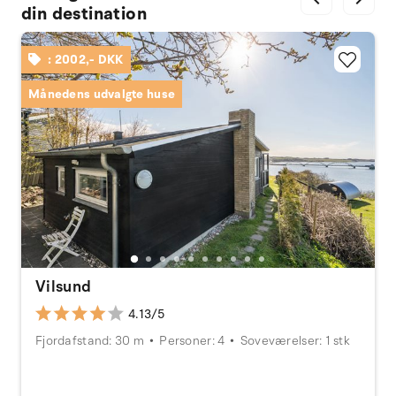
din destination
: 2002,- DKK
Månedens udvalgte huse
Vilsund
4.13/5
Fjordafstand: 30 m
Personer: 4
Soveværelser: 1 stk