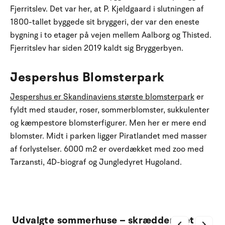
Fjerritslev. Det var her, at P. Kjeldgaard i slutningen af
1800-tallet byggede sit bryggeri, der var den eneste
bygning i to etager på vejen mellem Aalborg og Thisted.
Fjerritslev har siden 2019 kaldt sig Bryggerbyen.
Jespershus Blomsterpark
Jespershus er Skandinaviens største blomsterpark
er
fyldt med stauder, roser, sommerblomster, sukkulenter
og kæmpestore blomsterfigurer. Men her er mere end
blomster. Midt i parken ligger Piratlandet med masser
af forlystelser. 6000 m2 er overdækket med zoo med
Tarzansti, 4D-biograf og Jungledyret Hugoland.
Udvalgte sommerhuse – skræddersyet til
chevron_left
chevron_right