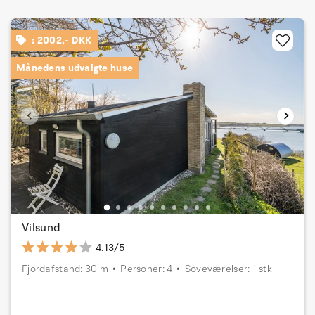
: 2002,- DKK
Månedens udvalgte huse
Vilsund
4.13/5
Fjordafstand: 30 m
Personer: 4
Soveværelser: 1 stk