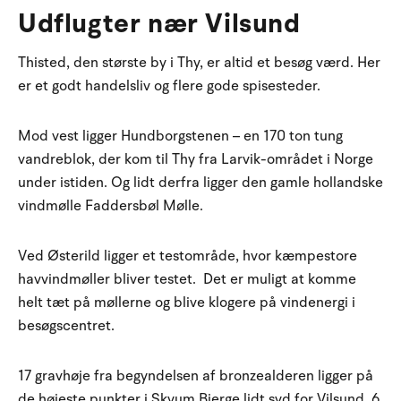
Udflugter nær Vilsund
Thisted, den største by i Thy, er altid et besøg værd. Her
er et godt handelsliv og flere gode spisesteder.
Mod vest ligger Hundborgstenen – en 170 ton tung
vandreblok, der kom til Thy fra Larvik-området i Norge
under istiden. Og lidt derfra ligger den gamle hollandske
vindmølle Faddersbøl Mølle.
Ved Østerild ligger et testområde, hvor kæmpestore
havvindmøller bliver testet. Det er muligt at komme
helt tæt på møllerne og blive klogere på vindenergi i
besøgscentret.
17 gravhøje fra begyndelsen af bronzealderen ligger på
de højeste punkter i Skyum Bjerge lidt syd for Vilsund. 6