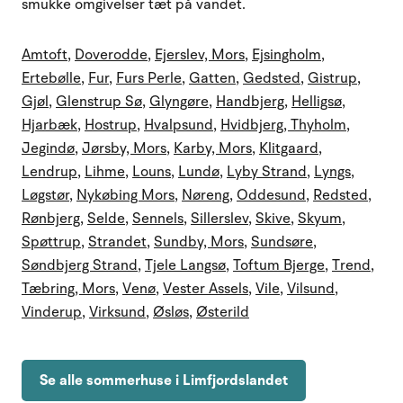
smukke omgivelser tæt på vandet.
Amtoft
,
Doverodde
,
Ejerslev, Mors
,
Ejsingholm
,
Ertebølle
,
Fur
,
Furs Perle
,
Gatten
,
Gedsted
,
Gistrup
,
Gjøl
,
Glenstrup Sø
,
Glyngøre
,
Handbjerg
,
Helligsø
,
Hjarbæk
,
Hostrup
,
Hvalpsund
,
Hvidbjerg, Thyholm
,
Jegindø
,
Jørsby, Mors
,
Karby, Mors
,
Klitgaard
,
Lendrup
,
Lihme
,
Louns
,
Lundø
,
Lyby Strand
,
Lyngs
,
Løgstør
,
Nykøbing Mors
,
Nøreng
,
Oddesund
,
Redsted
,
Rønbjerg
,
Selde
,
Sennels
,
Sillerslev
,
Skive
,
Skyum
,
Spøttrup
,
Strandet
,
Sundby, Mors
,
Sundsøre
,
Søndbjerg Strand
,
Tjele Langsø
,
Toftum Bjerge
,
Trend
,
Tæbring, Mors
,
Venø
,
Vester Assels
,
Vile
,
Vilsund
,
Vinderup
,
Virksund
,
Øsløs
,
Østerild
Se alle sommerhuse i Limfjordslandet