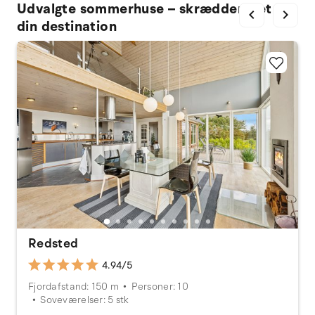
Udvalgte sommerhuse – skræddersyet til
chevron_left
chevron_right
din destination
Redsted
4.94/5
Fjordafstand: 150 m
Personer: 10
Soveværelser: 5 stk