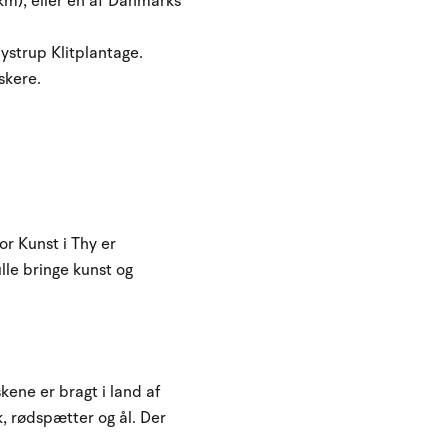
 km), eller en af Danmarks
ystrup Klitplantage.
skere.
r Kunst i Thy er
lle bringe kunst og
kene er bragt i land af
sk, rødspætter og ål. Der