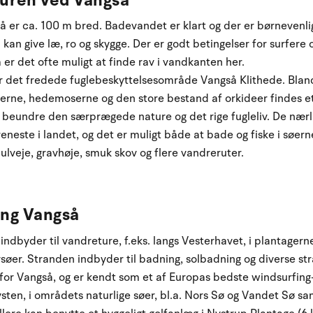
 er ca. 100 m bred. Badevandet er klart og der er børnevenl
 kan give læ, ro og skygge. Der er godt betingelser for surfere
er det ofte muligt at finde rav i vandkanten her.
er det fredede fuglebeskyttelsesområde Vangså Klithede. Bland
tterne, hedemoserne og den store bestand af orkideer findes 
I beundre den særprægede nature og det rige fugleliv. De nær
eneste i landet, og det er muligt både at bade og fiske i søer
ulveje, gravhøje, smuk skov og flere vandreruter.
ing Vangså
dbyder til vandreture, f.eks. langs Vesterhavet, i plantagerne
øer. Stranden indbyder til badning, solbadning og diverse stra
for Vangså, og er kendt som et af Europas bedste windsurfing
sten, i områdets naturlige søer, bl.a. Nors Sø og Vandet Sø sa