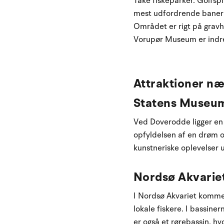
Take fiskeparker. Golfspi
mest udfordrende baner h
Området er rigt på gravh
Vorupør Museum er indret
Attraktioner n
Statens Museum
Ved Doverodde ligger en 
opfyldelsen af en drøm o
kunstneriske oplevelser 
Nordsø Akvarie
I Nordsø Akvariet kommer
lokale fiskere. I bassiner
er også et rørebassin, hv