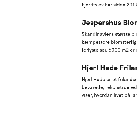
Fjerritslev har siden 201
Jespershus Blo
Skandinaviens største bl
kæmpestore blomsterfigu
forlystelser. 6000 m2 e
Hjerl Hede Fri
Hjerl Hede er et friland
bevarede, rekonstruerede
viser, hvordan livet på l