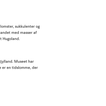
lomster, sukkulenter og
tlandet med masser af
et Hugoland.
tjylland. Museet har
e er en tidslomme, der