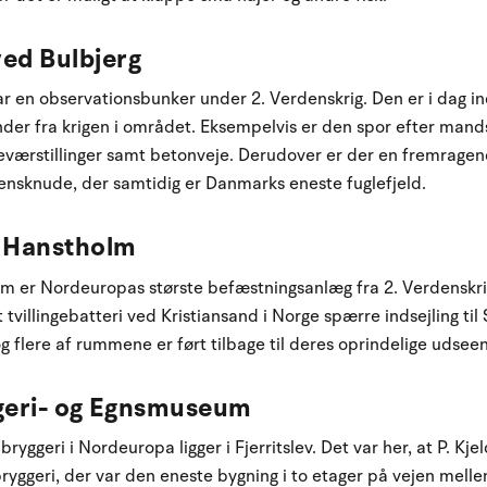
ed Bulbjerg
 en observationsbunker under 2. Verdenskrig. Den er i dag indr
nder fra krigen i området. Eksempelvis er den spor efter man
værstillinger samt betonveje. Derudover er der en fremragend
ensknude, der samtidig er Danmarks eneste fuglefjeld.
 Hanstholm
er Nordeuropas største befæstningsanlæg fra 2. Verdenskrig.
villingebatteri ved Kristiansand i Norge spærre indsejling til
 flere af rummene er ført tilbage til deres oprindelige udsee
ggeri- og Egnsmuseum
yggeri i Nordeuropa ligger i Fjerritslev. Det var her, at P. Kje
bryggeri, der var den eneste bygning i to etager på vejen mell