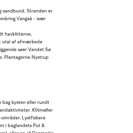
ig sandbund. Stranden er
 omkring Vangså - især
t havklitterne,
et utal af afmærkede
liggende søer Vandet Sø
ne. Plantagerne Nystrup
 bag kysten eller rundt
ndaktiviteter. Klitmøller
-områder. Lystfiskere
mt i baglandets Put &