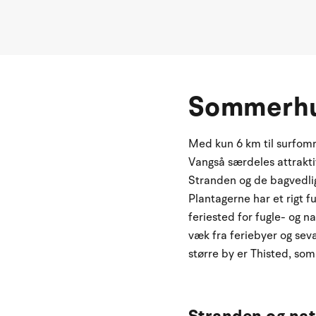
Sommerhu
Med kun 6 km til surfomr
Vangså særdeles attraktivt
Stranden og de bagvedlig
Plantagerne har et rigt f
feriested for fugle- og n
væk fra feriebyer og se
større by er Thisted, som
Stranden og na