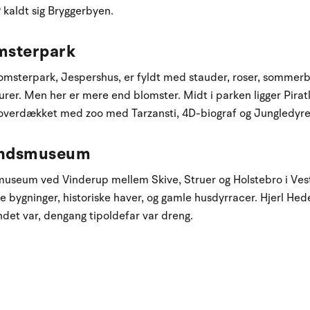
9 kaldt sig Bryggerbyen.
msterpark
omsterpark, Jespershus, er fyldt med stauder, roser, sommerb
rer. Men her er mere end blomster. Midt i parken ligger Pira
r overdækket med zoo med Tarzansti, 4D-biograf og Jungledyr
landsmuseum
smuseum ved Vinderup mellem Skive, Struer og Holstebro i Ves
 bygninger, historiske haver, og gamle husdyrracer. Hjerl Hed
andet var, dengang tipoldefar var dreng.