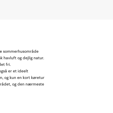
jlige sommerhusområde
k havluft og dejlig natur.
t fri.
ngså er et ideelt
n, og kun en kort køretur
området, og den nærmeste