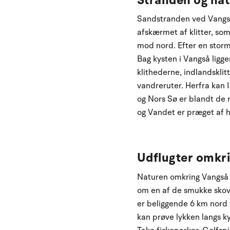
Sandstranden ved Vangså
afskærmet af klitter, som
mod nord. Efter en storm 
Bag kysten i Vangså ligg
klithederne, indlandskli
vandreruter. Herfra kan 
og Nors Sø er blandt de r
og Vandet er præget af h
Udflugter omkr
Naturen omkring Vangså in
om en af de smukke skovs
er beliggende 6 km nord 
kan prøve lykken langs ky