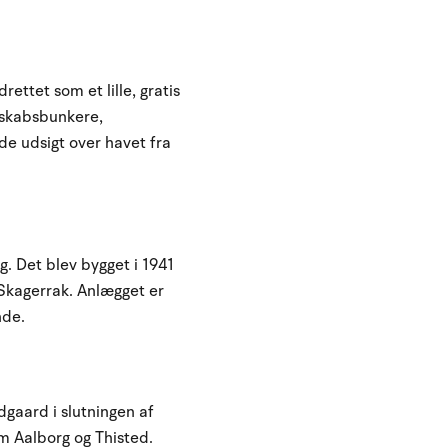
ettet som et lille, gratis
dskabsbunkere,
e udsigt over havet fra
 Det blev bygget i 1941
 Skagerrak. Anlægget er
nde.
ldgaard i slutningen af
em Aalborg og Thisted.