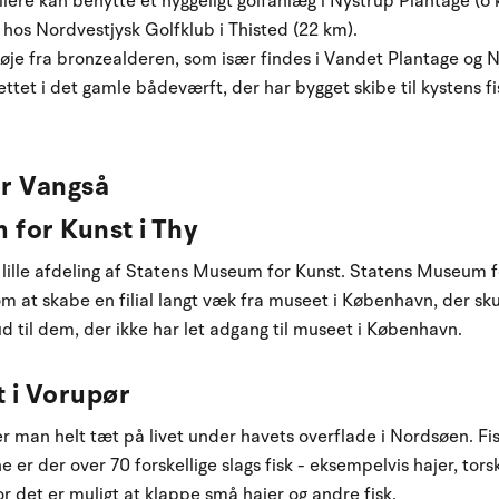
llere kan benytte et hyggeligt golfanlæg i Nystrup Plantage (6
os Nordvestjysk Golfklub i Thisted (22 km).
øje fra bronzealderen, som især findes i Vandet Plantage og N
tet i det gamle bådeværft, der har bygget skibe til kystens fi
ær Vangså
 for Kunst i Thy
lille afdeling af Statens Museum for Kunst. Statens Museum fo
m at skabe en filial langt væk fra museet i København, der sku
ud til dem, der ikke har let adgang til museet i København.
t i Vorupør
 man helt tæt på livet under havets overflade i Nordsøen. Fis
ne er der over 70 forskellige slags fisk - eksempelvis hajer, tor
or det er muligt at klappe små hajer og andre fisk.