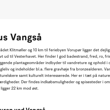
s Vangså
ådet Klitmøller og 10 km til feriebyen Vorupør ligger det de
 ud til Vesterhavet. Her finder I god badestrand, fred, ro, fris
gende plantageområder indbyder til vandreture og ophold i de
ugleliv og indeholder bl.a. flere gravhøje fra bronzealderen. Va
aturelskere samt kulturelt interesserede. Her er i tæt på nature
værdigheder. Der findes indkøbsmuligheder og spisesteder i 
 ligger 22 km mod øst.
turen ved Vangså