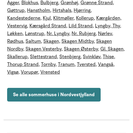
Agger
,
Blokhus
,
Bulbjerg
,
Grønhøj
,
Grønne Strand
,
Gøttrup
,
Hanstholm
,
Hirtshals
,
Hjørring
,
Kandestederne
,
Kjul
,
Klitmøller
,
Kollerup
,
Kærgården,
Vestervig
,
Kærsgård Strand
,
Lild Strand
,
Lyngby, Thy
,
Løkken
,
Lønstrup
,
Nr. Lyngby
,
Nr. Rubjerg
,
Nørlev
,
Rødhus
,
Saltum
,
Skagen,
Skagen Midtby
,
Skagen
Nordby
,
Skagen Vesterby
,
Skagen Østerby
,
Gl. Skagen
,
Skallerup
,
Slettestrand
,
Stenbjerg
,
Svinkløv
,
Thise
,
Thorup Strand
,
Tornby
,
Tranum
,
Tversted
,
Vangså
,
Vigsø
,
Vorupør
,
Vrensted
Se alle sommerhuse i Nordvestjylland