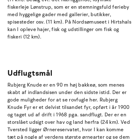
fiskerleje Lønstrup, som er en stemningsfuld ferieby
med hyggelige gader med gallerier, butikker,
spisesteder osv. (11 km). På Nordsømuseet i Hirtshals
kan I opleve hajer, fisk og udstillinger om fisk og
fiskeri (12 km).
Udflugtsmål
Rubjerg Knude er en 90 m høj bakkeø, som menes
skabt af indlandsisen under den sidste istid. Der er
gode muligheder for at se rovfugle her. Rubjerg
Knude Fyr er et delvist tilsandet fyr, opført i år 1900
og taget ud af drift i 1968 pga. sandflugt. Der er en
storslået udsigt over hav og land herfra (24 km). Ved
Tversted ligger Ørnereservatet, hvor I kan komme
tæt på nogle af verdens største ørnearter og se dem