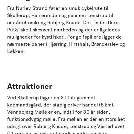
Fra Nørlev Strand fører en smuk cykelrute til
Skallerup, Harrerenden og gennem Lønstrup til
området omkring Rubjerg Knude. Der findes flere
Put&Take fiskesøer i nærheden og der er ligeledes
muligheder for kystfiskeri. For golfspillere ligger de
nærmeste baner i Hjørring, Hirtshals, Brønderslev og
Løkken.
Attraktioner
Ved Skallerup ligger en 200 år gammel
købmandsgård, der stadig driver handel (5 km).
Vennebjerg Mølle er en, indtil for 30 år siden,
funktionsdygtig mølle. Fra møllen er der en storslået
udsigt over Rubjerg Knude, Lønstrup og Vesterhavet
(11 km). Besøg evt. det nærliggende, idylliske