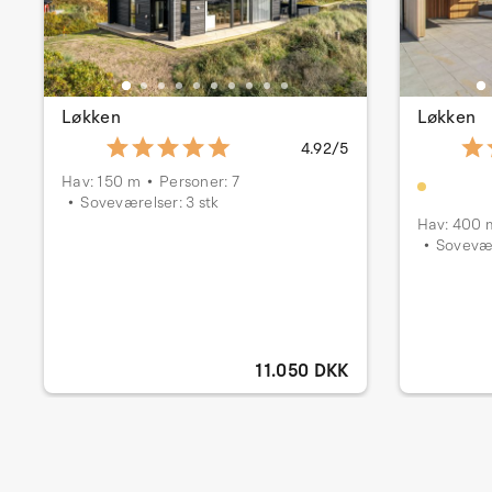
Løkken
Løkken
4.92/5
Hav: 150 m
Personer: 7
Soveværelser: 3 stk
Hav: 400 
Sovevær
11.050 DKK