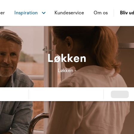
ner
Inspiration
Kundeservice
Om os
Bliv ud
Løkken
Løkken -