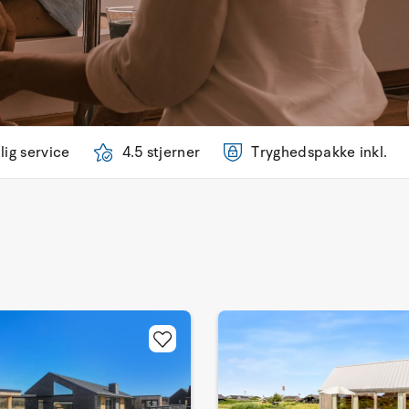
lig service
4.5 stjerner
Tryghedspakke inkl.