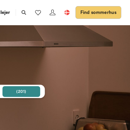
lejer
Find sommerhus
(201)