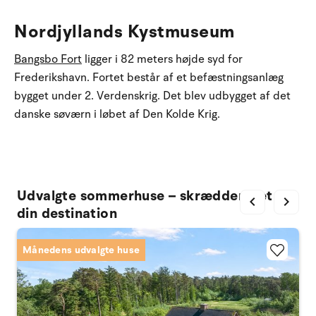
Nordjyllands Kystmuseum
Bangsbo Fort
ligger i 82 meters højde syd for
Frederikshavn. Fortet består af et befæstningsanlæg
bygget under 2. Verdenskrig. Det blev udbygget af det
danske søværn i løbet af Den Kolde Krig.
Udvalgte sommerhuse – skræddersyet til
chevron_left
chevron_right
din destination
Månedens udvalgte huse