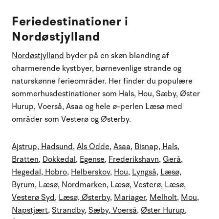
Feriedestinationer i
Nordøstjylland
Nordøstjylland
byder på en skøn blanding af
charmerende kystbyer, børnevenlige strande og
naturskønne ferieområder. Her finder du populære
sommerhusdestinationer som Hals, Hou, Sæby, Øster
Hurup, Voerså, Asaa og hele ø-perlen Læsø med
områder som Vesterø og Østerby.
Ajstrup, Hadsund
,
Als Odde
,
Asaa
,
Bisnap, Hals
,
Bratten
,
Dokkedal
,
Egense
,
Frederikshavn
,
Gerå
,
Hegedal, Hobro
,
Helberskov
,
Hou
,
Lyngså
,
Læsø,
Byrum
,
Læsø, Nordmarken
,
Læsø, Vesterø
,
Læsø,
Vesterø Syd
,
Læsø, Østerby
,
Mariager
,
Melholt
,
Mou
,
Napstjært
,
Strandby
,
Sæby
,
Voerså
,
Øster Hurup
,