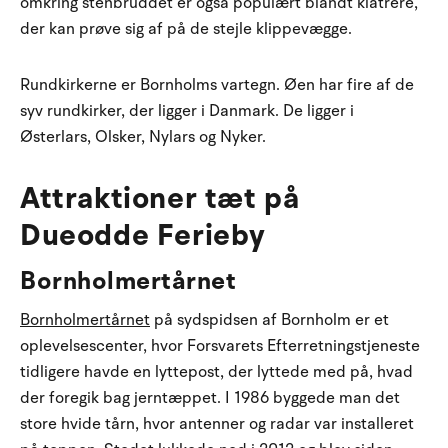
omkring stenbruddet er også populært blandt klatrere,
der kan prøve sig af på de stejle klippevægge.
Rundkirkerne er Bornholms vartegn. Øen har fire af de
syv rundkirker, der ligger i Danmark. De ligger i
Østerlars, Olsker, Nylars og Nyker.
Attraktioner tæt på
Dueodde Ferieby
Bornholmertårnet
Bornholmertårnet
på sydspidsen af Bornholm er et
oplevelsescenter, hvor Forsvarets Efterretningstjeneste
tidligere havde en lyttepost, der lyttede med på, hvad
der foregik bag jerntæppet. I 1986 byggede man det
store hvide tårn, hvor antenner og radar var installeret