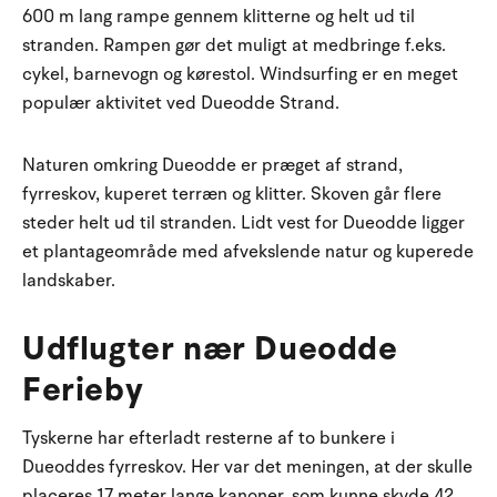
600 m lang rampe gennem klitterne og helt ud til
stranden. Rampen gør det muligt at medbringe f.eks.
cykel, barnevogn og kørestol. Windsurfing er en meget
populær aktivitet ved Dueodde Strand.
Naturen omkring Dueodde er præget af strand,
fyrreskov, kuperet terræn og klitter. Skoven går flere
steder helt ud til stranden. Lidt vest for Dueodde ligger
et plantageområde med afvekslende natur og kuperede
landskaber.
Udflugter nær Dueodde
Ferieby
Tyskerne har efterladt resterne af to bunkere i
Dueoddes fyrreskov. Her var det meningen, at der skulle
placeres 17 meter lange kanoner, som kunne skyde 42