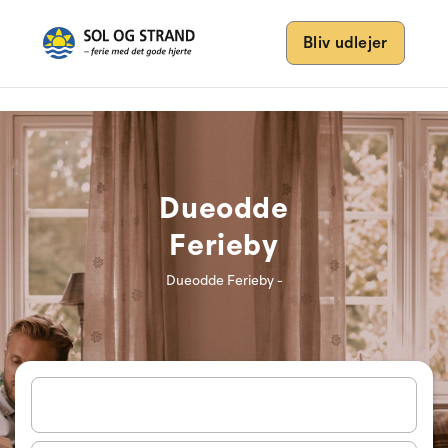
Bliv udlejer
Dueodde
Ferieby
Dueodde Ferieby -