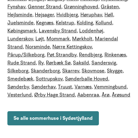
Fynshav
,
Genner Strand
,
Grønninghoved
,
Gråsten
,
Hejlsminde
,
Hejsager
,
Hvidbjerg
,
Høruphav
,
Høll
,
Juelsminde
,
Kegnæs
,
Kelstrup
,
Kolding
,
Kollund
,
Købingsmark
,
Lavensby Strand
,
Loddenhøj
,
Lunderskov
,
Løjt
,
Mommark
,
Mørkholt
,
Mariendal
Strand
,
Norsminde
,
Nørre Kettingskov
,
Pårup/Silkeborg
,
Pøt Strandby
,
Rendbjerg
,
Rinkenæs
,
Rude Strand
,
Ry
,
Rørbæk Sø
,
Saksild
,
Sandersvig
,
Silkeborg
,
Skanderborg
,
Skarrev
,
Skovmose
,
Skygge
,
Smedebæk
,
Sottrupskov
,
Sønderballe Hoved
,
Sønderby
,
Sønderhav
,
Truust
,
Varnæs
,
Vemmingbund
,
Vesterlund
,
Ørby Hage Strand
,
Aabenraa
,
Årø
,
Årøsund
Se alle sommerhuse i Sydøstjylland