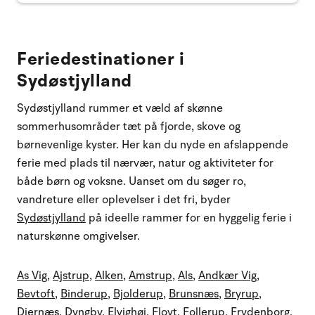
Feriedestinationer i
Sydøstjylland
Sydøstjylland rummer et væld af skønne
sommerhusområder tæt på fjorde, skove og
børnevenlige kyster. Her kan du nyde en afslappende
ferie med plads til nærvær, natur og aktiviteter for
både børn og voksne. Uanset om du søger ro,
vandreture eller oplevelser i det fri, byder
Sydøstjylland
på ideelle rammer for en hyggelig ferie i
naturskønne omgivelser.
As Vig
,
Ajstrup
,
Alken
,
Amstrup
,
Als
,
Andkær Vig
,
Bevtoft
,
Binderup
,
Bjolderup
,
Brunsnæs
,
Bryrup
,
Diernæs
,
Dyngby
,
Elvighøj
,
Flovt
,
Follerup
,
Frydenborg
,