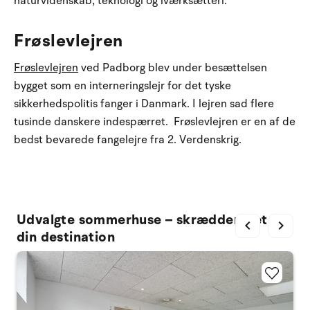
naturvidenskab, teknologi og iværksætteri.
Frøslevlejren
Frøslevlejren
ved Padborg blev under besættelsen
bygget som en interneringslejr for det tyske
sikkerhedspolitis fanger i Danmark. I lejren sad flere
tusinde danskere indespærret. Frøslevlejren er en af de
bedst bevarede fangelejre fra 2. Verdenskrig.
Udvalgte sommerhuse – skræddersyet til
chevron_left
chevron_right
din destination