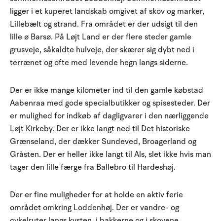
ligger i et kuperet landskab omgivet af skov og marker,
Lillebælt og strand. Fra området er der udsigt til den
lille ø Barsø. På Løjt Land er der flere steder gamle
grusveje, såkaldte hulveje, der skærer sig dybt ned i
terrænet og ofte med levende hegn langs siderne.
Der er ikke mange kilometer ind til den gamle købstad
Aabenraa med gode specialbutikker og spisesteder. Der
er mulighed for indkøb af dagligvarer i den nærliggende
Løjt Kirkeby. Der er ikke langt ned til Det historiske
Grænseland, der dækker Sundeved, Broagerland og
Gråsten. Der er heller ikke langt til Als, slet ikke hvis man
tager den lille færge fra Ballebro til Hardeshøj.
Der er fine muligheder for at holde en aktiv ferie
området omkring Loddenhøj. Der er vandre- og
cykelruter langs kysten, i bakkerne og i skovene.