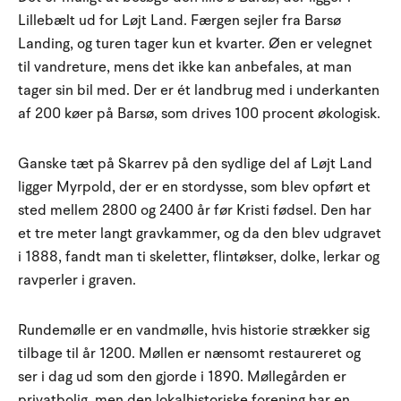
Lillebælt ud for Løjt Land. Færgen sejler fra Barsø
Landing, og turen tager kun et kvarter. Øen er velegnet
til vandreture, mens det ikke kan anbefales, at man
tager sin bil med. Der er ét landbrug med i underkanten
af 200 køer på Barsø, som drives 100 procent økologisk.
Ganske tæt på Skarrev på den sydlige del af Løjt Land
ligger Myrpold, der er en stordysse, som blev opført et
sted mellem 2800 og 2400 år før Kristi fødsel. Den har
et tre meter langt gravkammer, og da den blev udgravet
i 1888, fandt man ti skeletter, flintøkser, dolke, lerkar og
ravperler i graven.
Rundemølle er en vandmølle, hvis historie strækker sig
tilbage til år 1200. Møllen er nænsomt restaureret og
ser i dag ud som den gjorde i 1890. Møllegården er
privatbolig, men den lokalhistoriske forening har en