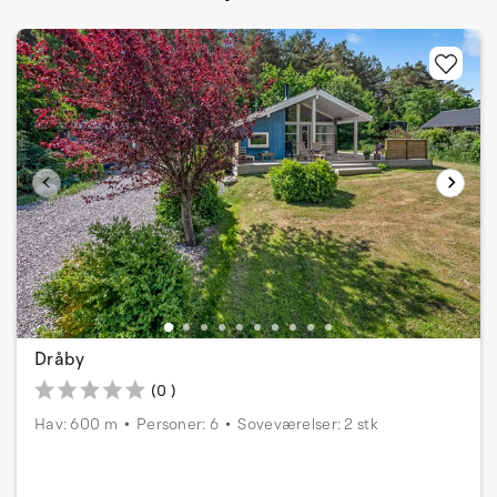
Dråby
(0 )
Hav: 600 m
Personer: 6
Soveværelser: 2 stk