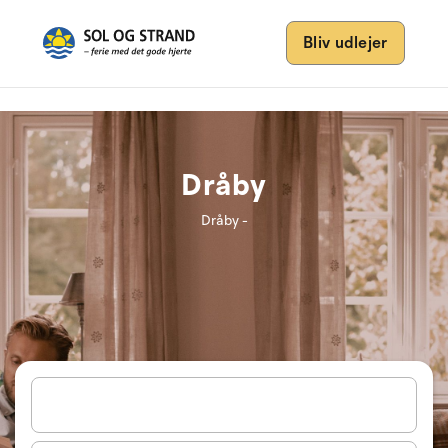
Bliv udlejer
Dråby
Dråby -