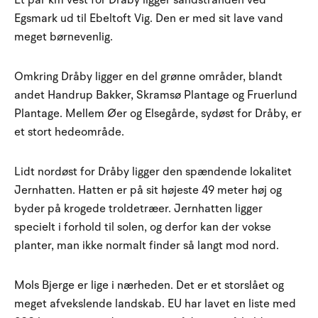
Et par km vest for Dråby ligger sandstranden ved
Egsmark ud til Ebeltoft Vig. Den er med sit lave vand
meget børnevenlig.
Omkring Dråby ligger en del grønne områder, blandt
andet Handrup Bakker, Skramsø Plantage og Fruerlund
Plantage. Mellem Øer og Elsegårde, sydøst for Dråby, er
et stort hedeområde.
Lidt nordøst for Dråby ligger den spændende lokalitet
Jernhatten. Hatten er på sit højeste 49 meter høj og
byder på krogede troldetræer. Jernhatten ligger
specielt i forhold til solen, og derfor kan der vokse
planter, man ikke normalt finder så langt mod nord.
Mols Bjerge er lige i nærheden. Det er et storslået og
meget afvekslende landskab. EU har lavet en liste med