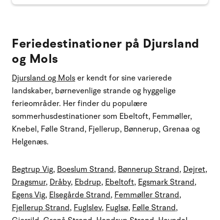
Feriedestinationer på Djursland
og Mols
Djursland og Mols
er kendt for sine varierede
landskaber, børnevenlige strande og hyggelige
ferieområder. Her finder du populære
sommerhusdestinationer som Ebeltoft, Femmøller,
Knebel, Følle Strand, Fjellerup, Bønnerup, Grenaa og
Helgenæs.
Begtrup Vig
,
Boeslum Strand
,
Bønnerup Strand
,
Dejret
,
Dragsmur
,
Dråby
,
Ebdrup
,
Ebeltoft
,
Egsmark Strand
,
Egens Vig
,
Elsegårde Strand
,
Femmøller Strand
,
Fjellerup Strand
,
Fuglslev
,
Fuglsø
,
Følle Strand
,