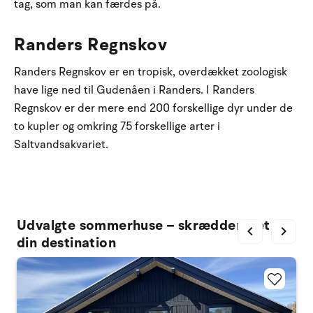
tag, som man kan færdes på.
Randers Regnskov
Randers Regnskov er en tropisk, overdækket zoologisk
have lige ned til Gudenåen i Randers. I Randers
Regnskov er der mere end 200 forskellige dyr under de
to kupler og omkring 75 forskellige arter i
Saltvandsakvariet.
Udvalgte sommerhuse – skræddersyet til
chevron_left
chevron_right
din destination