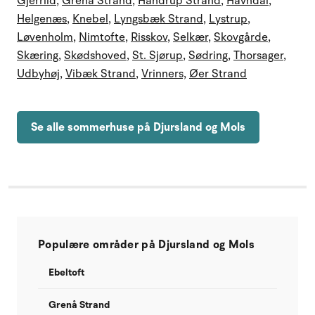
Gjerrild
,
Grenå Strand
,
Handrup Strand
,
Havndal
,
Helgenæs
,
Knebel
,
Lyngsbæk Strand
,
Lystrup
,
Løvenholm
,
Nimtofte
,
Risskov
,
Selkær
,
Skovgårde
,
Skæring
,
Skødshoved
,
St. Sjørup
,
Sødring
,
Thorsager
,
Udbyhøj
,
Vibæk Strand
,
Vrinners,
Øer Strand
Se alle sommerhuse på Djursland og Mols
Populære områder på Djursland og Mols
Ebeltoft
Grenå Strand