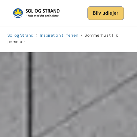
Bliv udlejer
Sol og Strand
Inspiration til ferien
Sommerhus til 16
personer