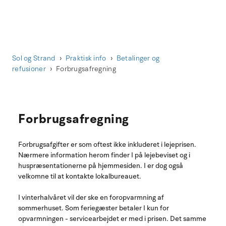
Sol og Strand
Praktisk info
Betalinger og
refusioner
Forbrugsafregning
Forbrugsafregning
Forbrugsafgifter er som oftest ikke inkluderet i lejeprisen.
Nærmere information herom finder I på lejebeviset og i
huspræsentationerne på hjemmesiden. I er dog også
velkomne til at kontakte lokalbureauet.
I vinterhalvåret vil der ske en foropvarmning af
sommerhuset. Som feriegæster betaler I kun for
opvarmningen - servicearbejdet er med i prisen. Det samme