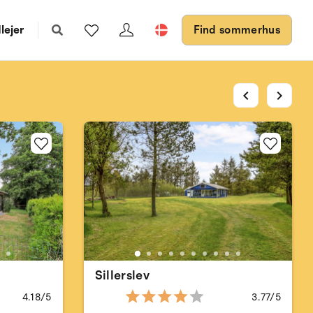
lejer
Find sommerhus
chevron_left
chevron_right
Sillerslev
4.18/5
3.77/5