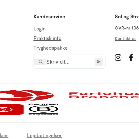
Kundeservice
Sol og Str
CVR-nr 10
Login
Praktisk info
Kontakt os
Tryghedspakke
kies
Lejebetingelser