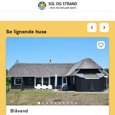
chevron_left
chevron_right
Se lignende huse
Blåvand