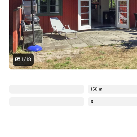
1/18
150 m
3