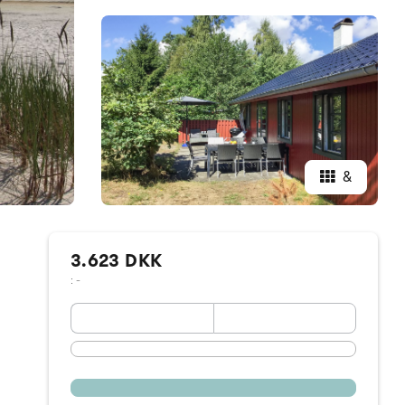
&
3.623 DKK
: -