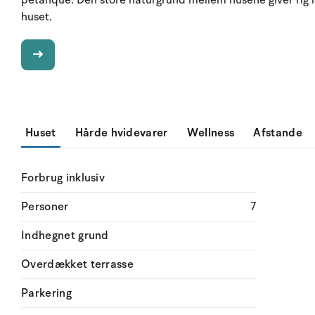
petanque. Den store naturgrund mellem husene giver rig m
huset.
Huset
Hårde hvidevarer
Wellness
Afstande
Forbrug inklusiv
Personer
7
Indhegnet grund
Overdækket terrasse
Parkering