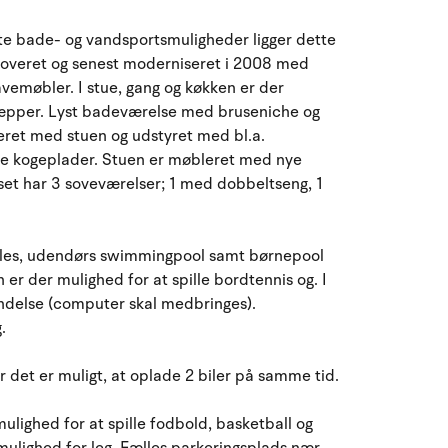
August 2026
kte bade- og vandsportsmuligheder ligger dette
ma
ti
on
to
fr
lø
sø
noveret og senest moderniseret i 2008 med
avemøbler. I stue, gang og køkken er der
27
28
29
30
31
1
2
31
tæpper. Lyst badeværelse med bruseniche og
eret med stuen og udstyret med bl.a.
3
4
5
6
8
9
32
7
e kogeplader. Stuen er møbleret med nye
set har 3 soveværelser; 1 med dobbeltseng, 1
10
11
12
13
14
15
16
33
17
18
19
20
21
22
23
34
ælles, udendørs swimmingpool samt børnepool
n er der mulighed for at spille bordtennis og. I
24
25
26
27
28
29
30
35
indelse (computer skal medbringes).
.
31
1
2
3
4
5
6
36
r det er muligt, at oplade 2 biler på samme tid.
lighed for at spille fodbold, basketball og