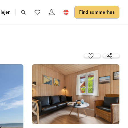
lejer
Find sommerhus