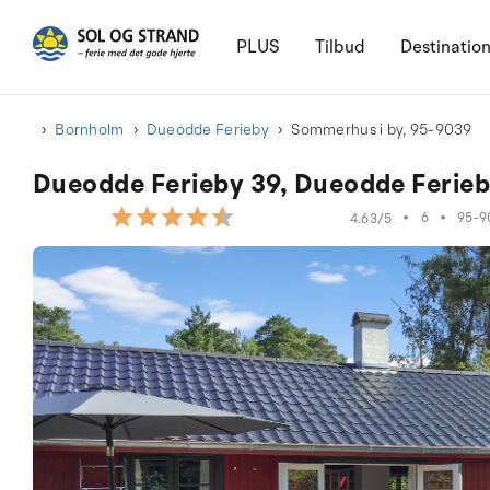
PLUS
Tilbud
Destinatio
Bornholm
Dueodde Ferieby
Sommerhus i by, 95-9039
Dueodde Ferieby 39, Dueodde Ferieb
•
6
•
95-9
4.63/5