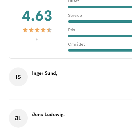
Huset
4.63
Service
Pris
6
Området
Inger Sund,
IS
Jens Ludewig,
JL