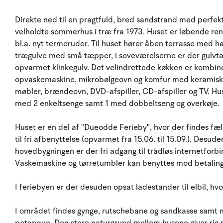
Direkte ned til en pragtfuld, bred sandstrand med perfe
velholdte sommerhus i træ fra 1973. Huset er løbende re
bl.a. nyt termoruder. Til huset hører åben terrasse med h
trægulve med små tæpper, i soveværelserne er der gulv
opvarmet klinkegulv. Det velindrettede køkken er kombin
opvaskemaskine, mikrobølgeovn og komfur med keramisk
møbler, brændeovn, DVD-afspiller, CD-afspiller og TV. Hu
med 2 enkeltsenge samt 1 med dobbeltseng og overkøje.
Huset er en del af "Dueodde Ferieby", hvor der findes f
til fri afbenyttelse (opvarmet fra 15.06. til 15.09.). Desude
hovedbygningen er der fri adgang til trådløs internetforb
Vaskemaskine og tørretumbler kan benyttes mod betaling
I feriebyen er der desuden opsat ladestander til elbil, hvo
I området findes gynge, rutschebane og sandkasse samt mu