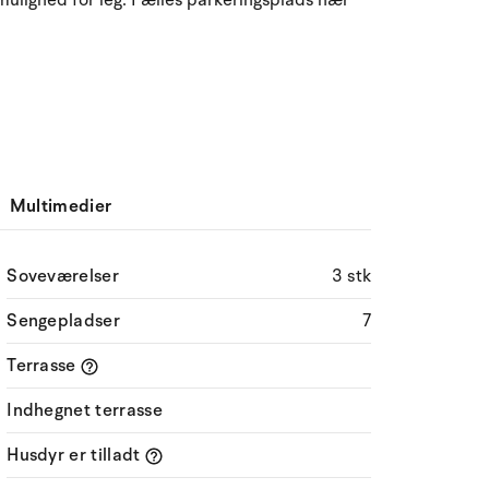
ulighed for leg. Fælles parkeringsplads nær
Multimedier
Soveværelser
3 stk
Sengepladser
7
Terrasse
Indhegnet terrasse
Husdyr er tilladt