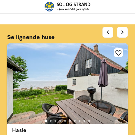
chevron_left
chevron_right
Se lignende huse
Hasle