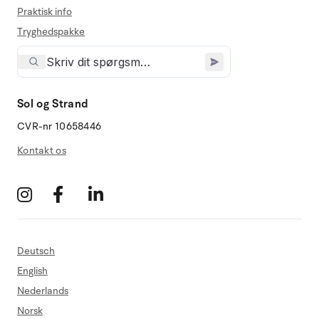
Praktisk info
Tryghedspakke
Sol og Strand
CVR-nr 10658446
Kontakt os
Deutsch
English
Nederlands
Norsk