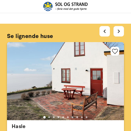
chevron_left
chevron_right
Se lignende huse
Hasle