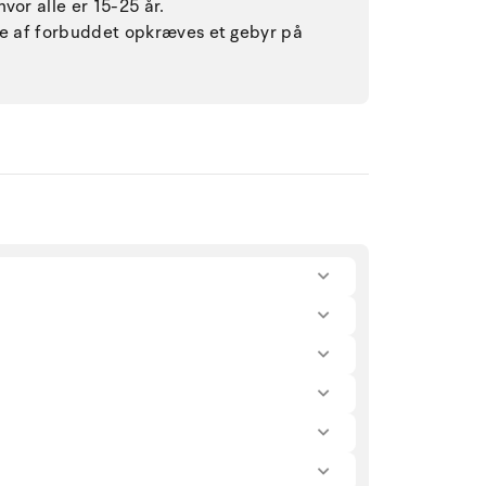
vor alle er 15-25 år.
lse af forbuddet opkræves et gebyr på