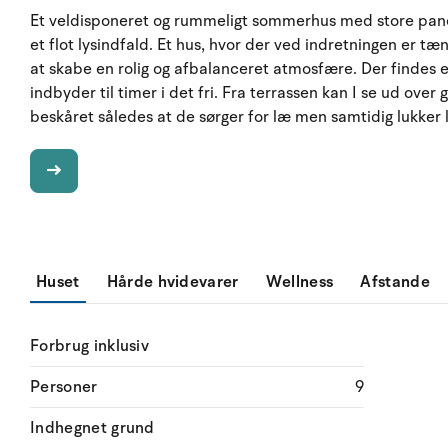
Et veldisponeret og rummeligt sommerhus med store pano
et flot lysindfald. Et hus, hvor der ved indretningen er t
at skabe en rolig og afbalanceret atmosfære. Der findes et
indbyder til timer i det fri. Fra terrassen kan I se ud ove
beskåret således at de sørger for læ men samtidig lukker 
Huset
Hårde hvidevarer
Wellness
Afstande
Forbrug inklusiv
Personer
9
Indhegnet grund