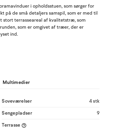
August 2026
ramavinduer i opholdsstuen, som sørger for
ænkt på de små detaljers samspil, som er med til
ma
ti
on
to
fr
lø
sø
 stort terrasseareal af kvalitetstræ, som
27
28
29
30
31
1
2
31
r grunden, som er omgivet af træer, der er
lyset ind.
3
4
5
6
7
9
32
8
10
11
12
13
14
15
16
33
17
18
19
20
21
22
23
34
Multimedier
24
25
26
27
28
29
30
35
31
1
2
3
4
5
6
36
Soveværelser
4 stk
Sengepladser
9
Terrasse