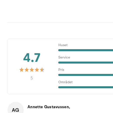
Huset
4.7
Service
Pris
5
Området
Annette Gustavussen,
AG