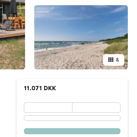
&
11.071 DKK
: -