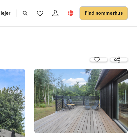
lejer
Find sommerhus