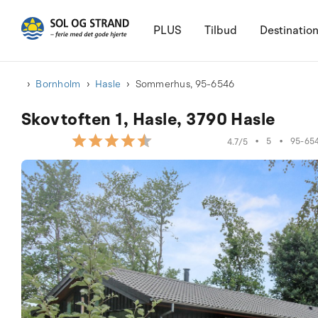
PLUS
Tilbud
Destinatio
Bornholm
Hasle
Sommerhus, 95-6546
Skovtoften 1, Hasle, 3790 Hasle
•
5
•
95-65
4.7/5