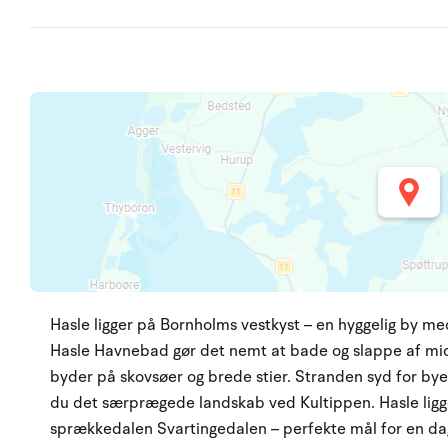
Hasle ligger på Bornholms vestkyst – en hyggelig by m
Hasle Havnebad gør det nemt at bade og slappe af mid
byder på skovsøer og brede stier. Stranden syd for byen
du det særprægede landskab ved Kultippen. Hasle li
sprækkedalen Svartingedalen – perfekte mål for en dag