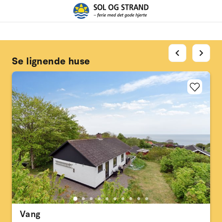
chevron_left
chevron_right
Se lignende huse
Vang