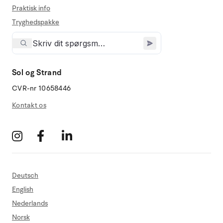
Praktisk info
Tryghedspakke
Sol og Strand
CVR-nr 10658446
Kontakt os
Deutsch
English
Nederlands
Norsk