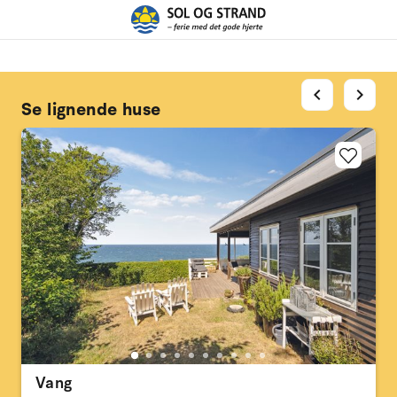
chevron_left
chevron_right
Se lignende huse
Vang