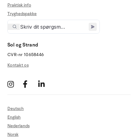
Praktisk info
Tryghedspakke
Sol og Strand
CVR-nr 10658446
Kontakt os
Deutsch
English
Nederlands
Norsk