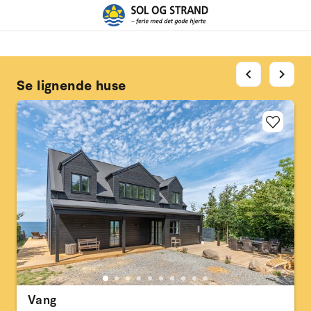
chevron_left
chevron_right
Se lignende huse
Vang