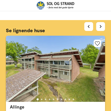
chevron_left
chevron_right
Se lignende huse
Allinge