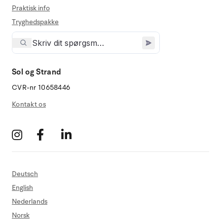
Praktisk info
Tryghedspakke
Sol og Strand
CVR-nr 10658446
Kontakt os
Deutsch
English
Nederlands
Norsk