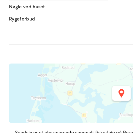
Nøgle ved huset
Rygeforbud
Sandvig er et charmerende gammelt fiskerleje på Bor