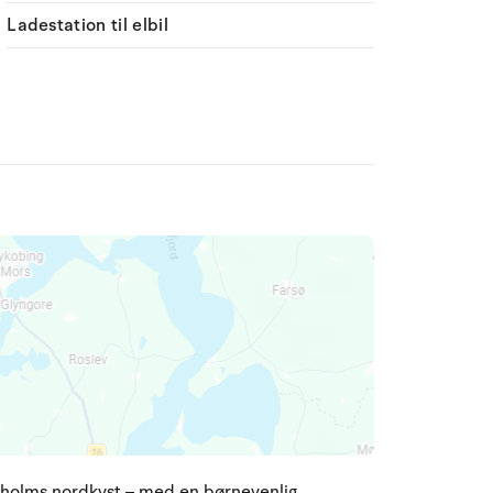
Ladestation til elbil
nholms nordkyst – med en børnevenlig