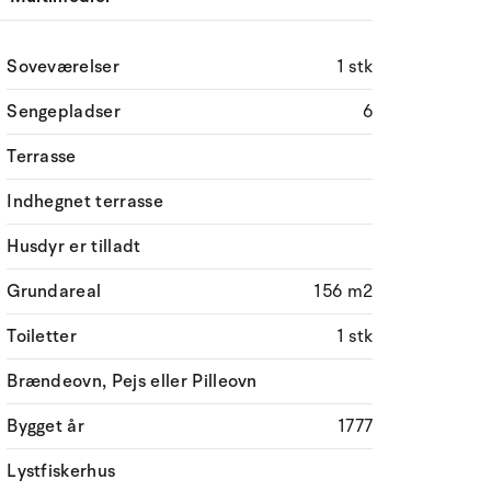
Soveværelser
1 stk
Sengepladser
6
Terrasse
Indhegnet terrasse
Husdyr er tilladt
Grundareal
156 m2
Toiletter
1 stk
Brændeovn, Pejs eller Pilleovn
Bygget år
1777
Lystfiskerhus