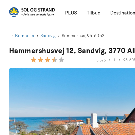
PLUS
Tilbud
Destinatio
Bornholm
Sandvig
Sommerhus, 95-6052
Hammershusvej 12, Sandvig, 3770 Al
•
1
•
95-60
3.5/5