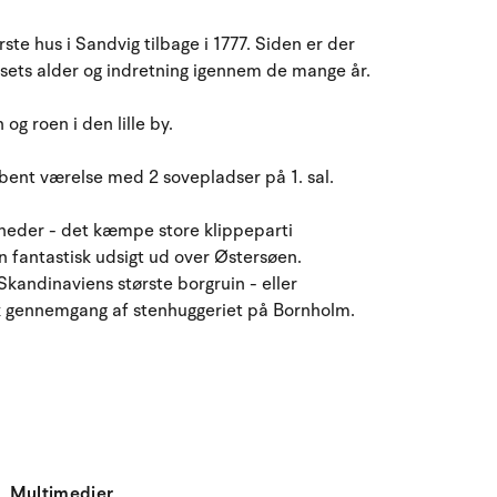
August 2026
ørste hus i Sandvig tilbage i 1777. Siden er der
ma
ti
on
to
fr
lø
sø
usets alder og indretning igennem de mange år.
27
28
29
30
31
1
2
31
g roen i den lille by.
3
4
5
7
8
9
32
6
bent værelse med 2 sovepladser på 1. sal.
10
11
12
13
14
15
16
33
gheder - det kæmpe store klippeparti
fantastisk udsigt ud over Østersøen.
17
18
19
20
21
22
23
34
Skandinaviens største borgruin - eller
sk gennemgang af stenhuggeriet på Bornholm.
24
25
26
27
28
29
30
35
31
1
2
3
4
5
6
36
Multimedier