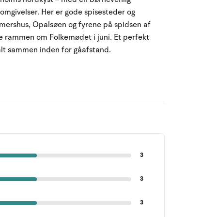
 omgivelser. Her er gode spisesteder og
mershus, Opalsøen og fyrene på spidsen af
de rammen om Folkemødet i juni. Et perfekt
– alt sammen inden for gåafstand.
3
3
3