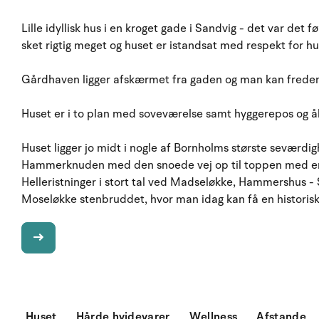
Lille idyllisk hus i en kroget gade i Sandvig - det var det f
sket rigtig meget og huset er istandsat med respekt for h
Gårdhaven ligger afskærmet fra gaden og man kan freden o
Huset er i to plan med soveværelse samt hyggerepos og å
Huset ligger jo midt i nogle af Bornholms største seværdi
Hammerknuden med den snoede vej op til toppen med en 
Helleristninger i stort tal ved Madseløkke, Hammershus - 
Moseløkke stenbruddet, hvor man idag kan få en histori
Huset
Hårde hvidevarer
Wellness
Afstande