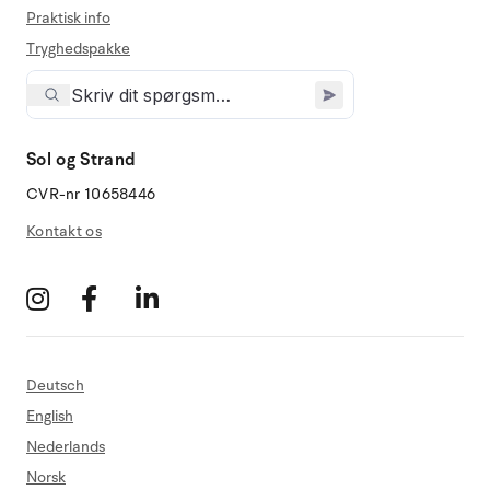
Praktisk info
Tryghedspakke
Sol og Strand
CVR-nr 10658446
Kontakt os
Deutsch
English
Nederlands
Norsk