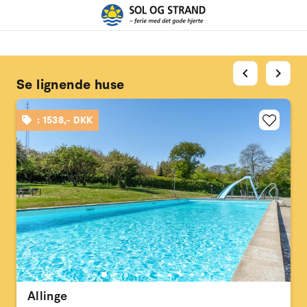
chevron_left
chevron_right
Se lignende huse
: 1538,- DKK
Allinge