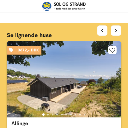
chevron_left
chevron_right
Se lignende huse
: 3672,- DKK
Allinge