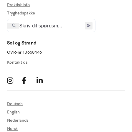
Praktisk info
Tryghedspakke
Sol og Strand
CVR-nr 10658446
Kontakt os
Deutsch
English
Nederlands
Norsk