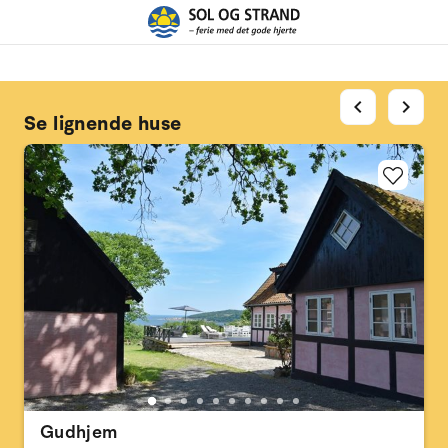
chevron_left
chevron_right
Se lignende huse
Gudhjem