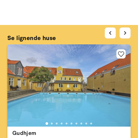
chevron_left
chevron_right
Se lignende huse
Gudhjem