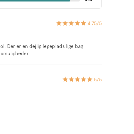
4.67
4.75
/5
l. Der er en dejlig legeplads lige bag
dlemuligheder.
5
/5