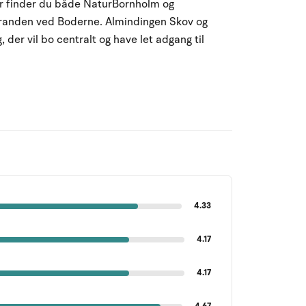
er finder du både NaturBornholm og
tranden ved Boderne. Almindingen Skov og
, der vil bo centralt og have let adgang til
4.33
4.17
4.17