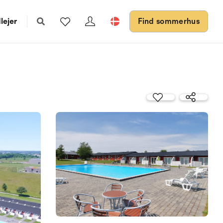
lejer
Find sommerhus