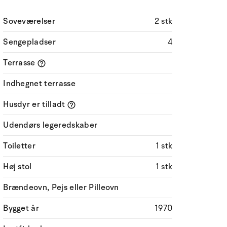
Soveværelser
2 stk
Sengepladser
4
Terrasse
Indhegnet terrasse
Husdyr er tilladt
Udendørs legeredskaber
Toiletter
1 stk
Høj stol
1 stk
Brændeovn, Pejs eller Pilleovn
Bygget år
1970