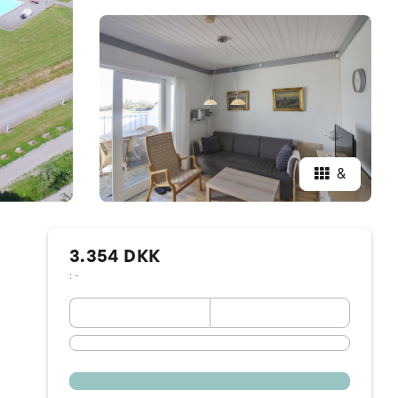
&
3.354 DKK
: -