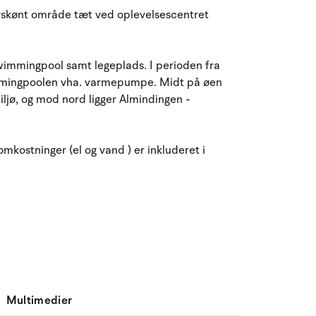
August 2026
turskønt område tæt ved oplevelsescentret
ma
ti
on
to
fr
lø
sø
27
28
29
30
31
1
2
31
swimmingpool samt legeplads. I perioden fra
swimmingpoolen vha. varmepumpe. Midt på øen
3
4
5
6
8
9
32
7
ljø, og mod nord ligger Almindingen -
10
11
12
13
14
15
16
33
mkostninger (el og vand ) er inkluderet i
17
18
19
20
21
22
23
34
24
25
26
27
28
29
30
35
31
1
2
3
4
5
6
36
Multimedier