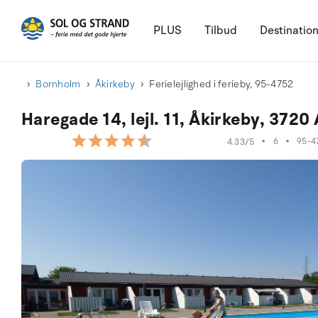
PLUS
Tilbud
Destinatio
Bornholm
Åkirkeby
Ferielejlighed i ferieby, 95-4752
Haregade 14, lejl. 11, Åkirkeby, 3720
•
6
•
95-4
4.33/5