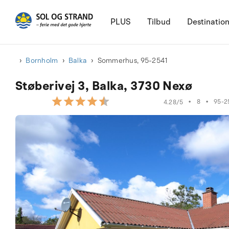
PLUS
Tilbud
Destinatio
Bornholm
Balka
Sommerhus, 95-2541
Støberivej 3, Balka, 3730 Nexø
•
8
•
95-2
4.28/5