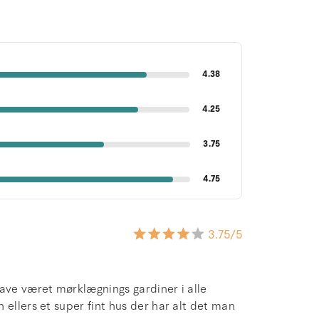
4.38
4.25
3.75
4.75
3.75
/5
have været mørklægnings gardiner i alle
 ellers et super fint hus der har alt det man