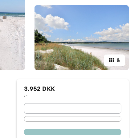
&
3.952 DKK
: -