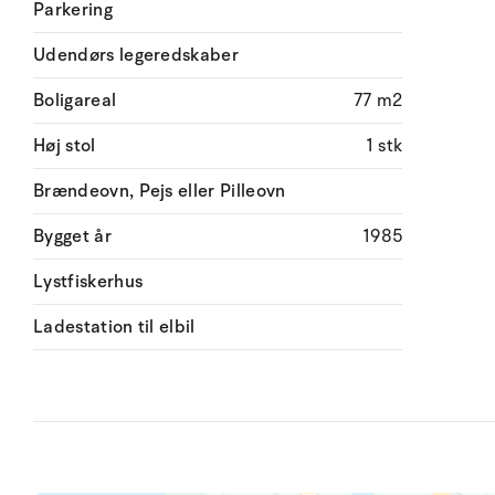
Parkering
Udendørs legeredskaber
Boligareal
77 m2
Høj stol
1 stk
Brændeovn, Pejs eller Pilleovn
Bygget år
1985
Lystfiskerhus
Ladestation til elbil