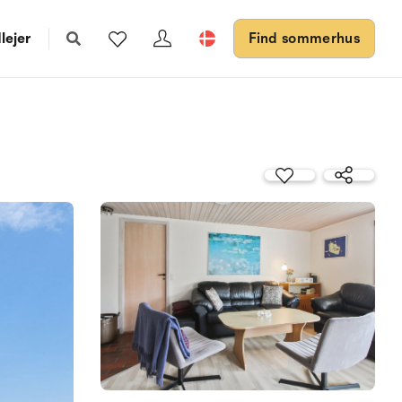
lejer
Find sommerhus