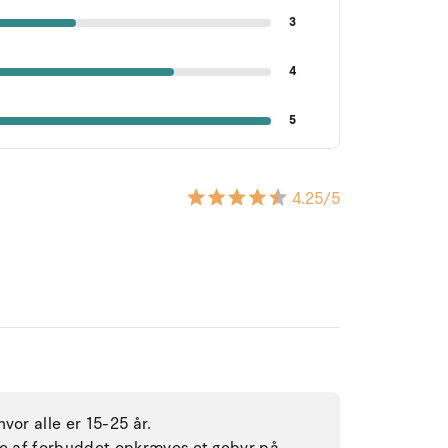
3
4
5
4.25
/5
vor alle er 15-25 år.