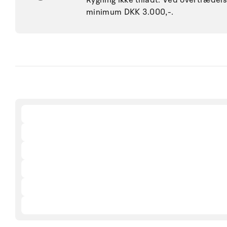
Rygning ikke tilladt. Ved overtræde
minimum DKK 3.000,-.