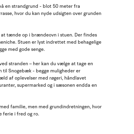
August 2026
på en strandgrund - blot 50 meter fra
rrasse, hvor du kan nyde udsigten over grunden
ma
ti
on
to
fr
lø
sø
27
28
29
30
31
1
2
31
gt at tænde op i brændeovn i stuen. Der findes
3
4
5
6
7
9
32
8
eniche. Stuen er lyst indrettet med behagelige
egge med gode senge.
10
11
12
13
14
15
16
33
ved stranden – her kan du vælge at tage en
en til Snogebæk - begge muligheder er
17
18
19
20
21
22
23
34
væld af oplevelser med røgeri, håndlavet
auranter, supermarked og i sæsonen endda en
24
25
26
27
28
29
30
35
31
1
2
3
4
5
6
36
 med familie, men med grundindretningen, hvor
 ferie i fred og ro.