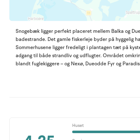
Snogebæk ligger perfekt placeret mellem Balka og Du
badestrande. Det gamle fiskerleje byder på hyggelig h
Sommerhusene ligger fredeligt i plantagen tæt på kyst
adgang til både strandliv og udflugter. Området omk
blandt fuglekiggere – og Nexø, Dueodde Fyr og Paradisb
Huset