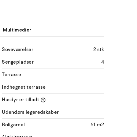
Multimedier
Soveværelser
2 stk
Sengepladser
4
Terrasse
Indhegnet terrasse
Husdyr er tilladt
Udendørs legeredskaber
Boligareal
61 m2