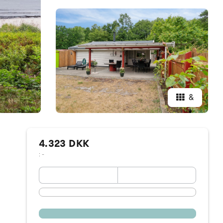
&
4.323 DKK
: -