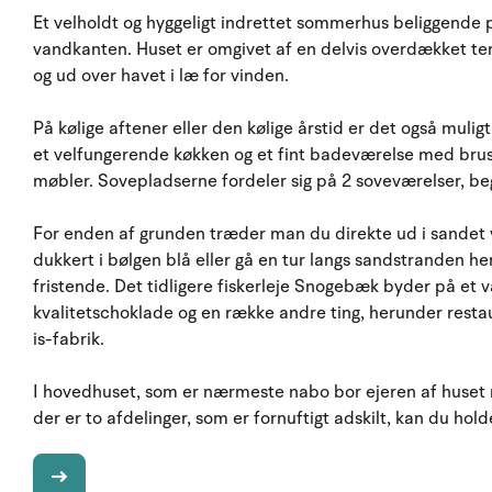
Et velholdt og hyggeligt indrettet sommerhus beliggende 
vandkanten. Huset er omgivet af en delvis overdækket te
og ud over havet i læ for vinden.
På kølige aftener eller den kølige årstid er det også muli
et velfungerende køkken og et fint badeværelse med brus
møbler. Sovepladserne fordeler sig på 2 soveværelser, b
For enden af grunden træder man du direkte ud i sandet 
dukkert i bølgen blå eller gå en tur langs sandstranden h
fristende. Det tidligere fiskerleje Snogebæk byder på et 
kvalitetschoklade og en række andre ting, herunder rest
is-fabrik.
I hovedhuset, som er nærmeste nabo bor ejeren af huset
der er to afdelinger, som er fornuftigt adskilt, kan du holde