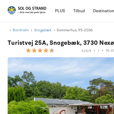
PLUS
Tilbud
Destinatio
Bornholm
Snogebæk
Sommerhus, 95-2036
Turistvej 25A, Snogebæk, 3730 Nex
•
1
•
95-2
4.25/5