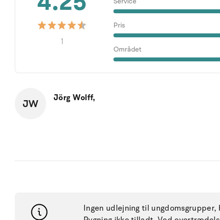
4.25
Service
Pris
1
Området
Jörg Wolff,
JW
Ingen udlejning til ungdomsgrupper, h