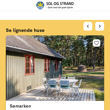
chevron_left
chevron_right
Se lignende huse
Sømarken