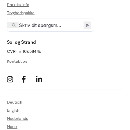
Praktisk info
Tryghedspakke
Sol og Strand
CVR-nr 10658446
Kontakt os
Deutsch
English
Nederlands
Norsk