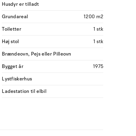
Husdyr er tilladt
Grundareal
1200 m2
Toiletter
1 stk
Høj stol
1 stk
Brændeovn, Pejs eller Pilleovn
Bygget år
1975
Lystfiskerhus
Ladestation til elbil