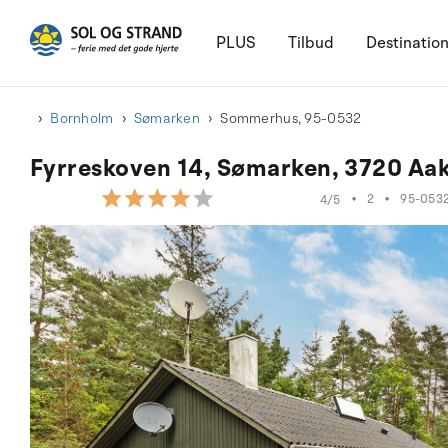
PLUS
Tilbud
Destinatio
Bornholm
Sømarken
Sommerhus, 95-0532
Fyrreskoven 14, Sømarken, 3720 Aa
•
2
•
95-053
4/5