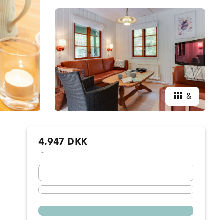
&
4.947 DKK
: -