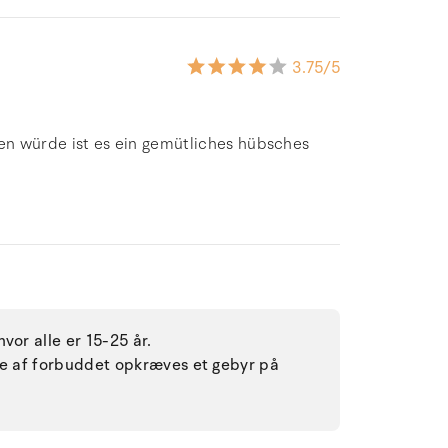
3.75
/5
en würde ist es ein gemütliches hübsches
vor alle er 15-25 år.
lse af forbuddet opkræves et gebyr på