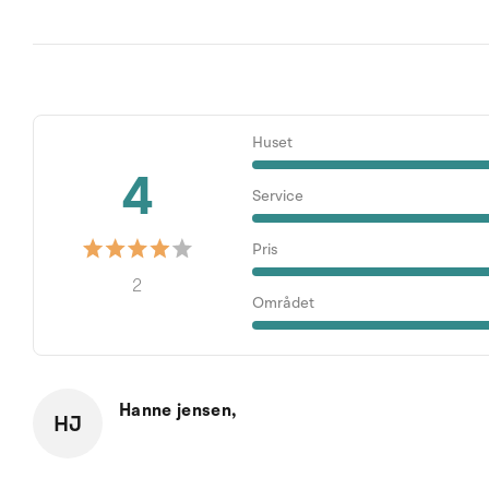
Huset
4
Service
Pris
2
Området
Hanne jensen,
HJ