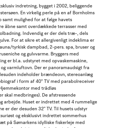
August 2026
klusiv indretning, bygget i 2002, beliggende
stersøen. En virkelig perle på en af Bornholms
ma
ti
on
to
fr
lø
sø
o samt mulighed for at følge havets
27
28
29
30
31
1
2
31
 store åbne samt overdækkede terrasser med
lbadning. Indvendig er der dels træ-, dels
3
4
5
7
8
9
32
6
ve. For at sikre et allergivenligt indeklima er
sauna/tyrkisk dampbad, 2-pers. spa, bruser og
bruseniche og gulvvarme. Bryggers med
10
11
12
13
14
15
16
33
ng er bl.a. udstyret med opvaskemaskine,
 og varmluftovn. Der er panoramaudsigt fra
17
18
19
20
21
22
23
34
r desuden indeholder brændeovn, stereoanlæg
iograf i form af 40" TV med parabolreceiver
24
25
26
27
28
29
30
35
. Hjemmekontor med trådløs
ter skal medbringes). De afstressende
31
1
2
3
4
5
6
36
og arbejde. Huset er indrettet med 4 rummelige
e er der desuden 32” TV. Til husets udstyr
ksuriøst og eksklusivt indrettet sommerhus
t på Sømarkens idylliske fiskerleje med