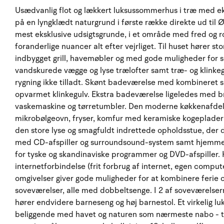
Usædvanlig flot og lækkert luksussommerhus i træ med eks
på en lyngklædt naturgrund i første række direkte ud til Ø
mest eksklusive udsigtsgrunde, i et område med fred og r
foranderlige nuancer alt efter vejrliget. Til huset hører
indbygget grill, havemøbler og med gode muligheder for so
vandskurede vægge og lyse trælofter samt træ- og klinkegul
rygning ikke tilladt. Skønt badeværelse med kombineret 
opvarmet klinkegulv. Ekstra badeværelse ligeledes med 
vaskemaskine og tørretumbler. Den moderne køkkenafdeli
mikrobølgeovn, fryser, komfur med keramiske kogeplader
den store lyse og smagfuldt indrettede opholdsstue, de
med CD-afspiller og surroundsound-system samt hjemmeb
for tyske og skandinaviske programmer og DVD-afspiller
internetforbindelse (frit forbrug af internet, egen compu
omgivelser giver gode muligheder for at kombinere ferie 
soveværelser, alle med dobbeltsenge. I 2 af soveværelsern
hører endvidere barneseng og høj barnestol. Et virkelig lu
beliggende med havet og naturen som nærmeste nabo - tæ