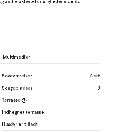
 og andre aktivitetsmuligheder indenfor
Multimedier
Soveværelser
4 stk
Sengepladser
8
Terrasse
Indhegnet terrasse
Husdyr er tilladt