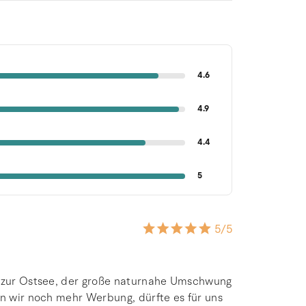
4.6
4.9
4.4
5
5
/5
he zur Ostsee, der große naturnahe Umschwung
en wir noch mehr Werbung, dürfte es für uns