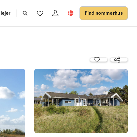
lejer
Find sommerhus