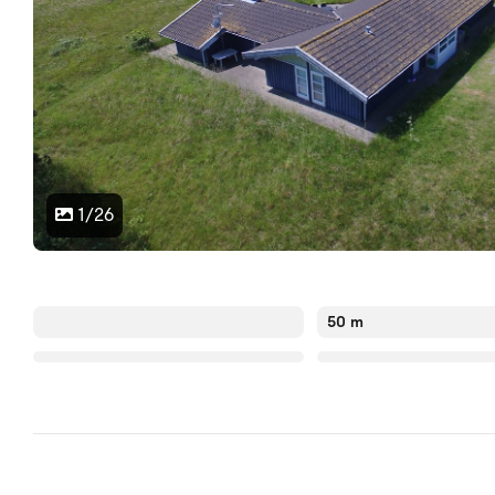
1/26
50 m