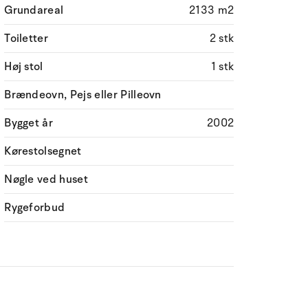
Grundareal
2133 m2
Toiletter
2 stk
Høj stol
1 stk
Brændeovn, Pejs eller Pilleovn
Bygget år
2002
Kørestolsegnet
Nøgle ved huset
Rygeforbud