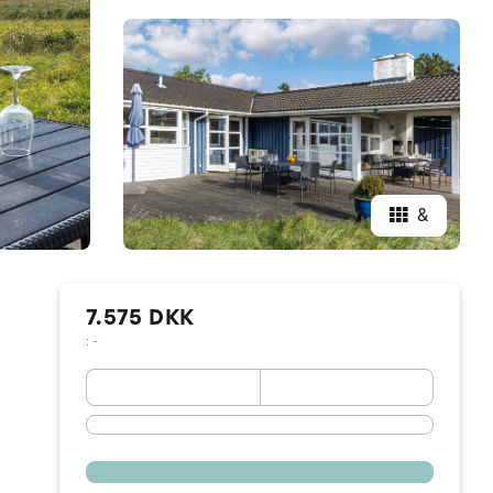
&
7.575 DKK
: -