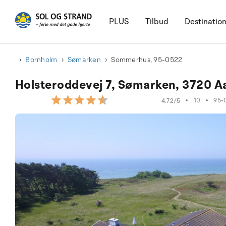
PLUS
Tilbud
Destinatio
Bornholm
Sømarken
Sommerhus, 95-0522
Holsteroddevej 7, Sømarken, 3720 A
•
10
•
95-
4.72/5