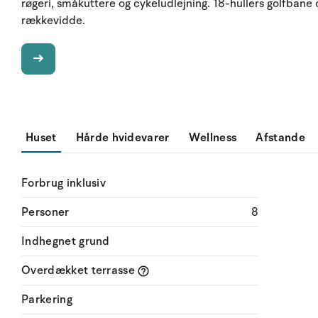
røgeri, småkuttere og cykeludlejning. 18-hullers golfbane
rækkevidde.
Huset
Hårde hvidevarer
Wellness
Afstande
Forbrug inklusiv
Personer
8
Indhegnet grund
Overdækket terrasse
Parkering