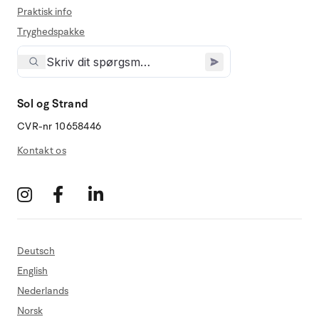
Praktisk info
Tryghedspakke
Sol og Strand
CVR-nr 10658446
Kontakt os
Deutsch
English
Nederlands
Norsk