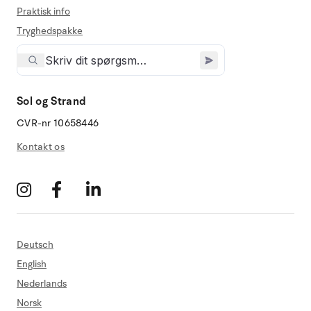
Praktisk info
Tryghedspakke
Sol og Strand
CVR-nr 10658446
Kontakt os
Deutsch
English
Nederlands
Norsk