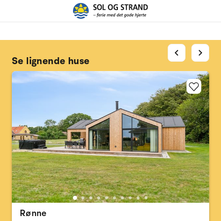
chevron_left
chevron_right
Se lignende huse
Rønne