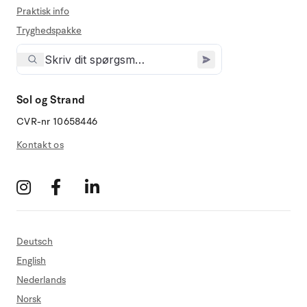
Praktisk info
Tryghedspakke
Sol og Strand
CVR-nr 10658446
Kontakt os
Deutsch
English
Nederlands
Norsk