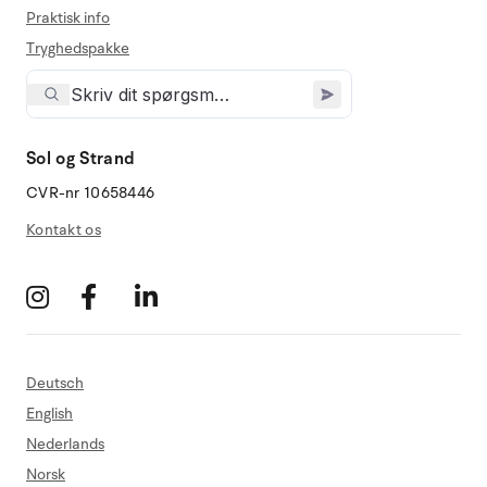
Praktisk info
Tryghedspakke
Sol og Strand
CVR-nr 10658446
Kontakt os
Deutsch
English
Nederlands
Norsk