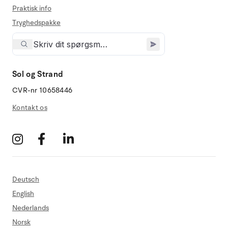
Praktisk info
Tryghedspakke
Sol og Strand
CVR-nr 10658446
Kontakt os
Deutsch
English
Nederlands
Norsk