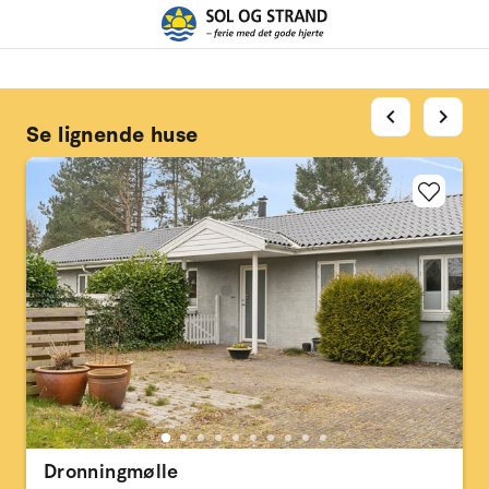
chevron_left
chevron_right
Se lignende huse
Dronningmølle