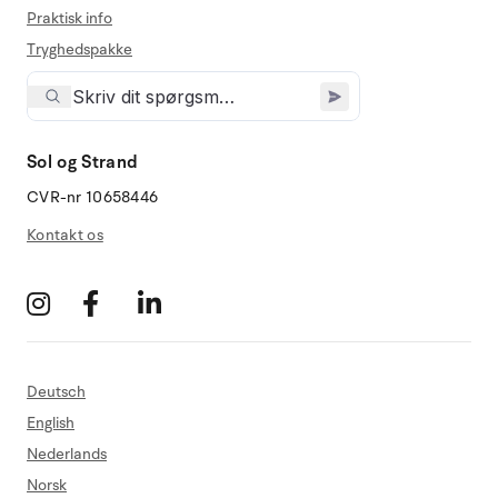
Praktisk info
Tryghedspakke
Sol og Strand
CVR-nr 10658446
Kontakt os
Deutsch
English
Nederlands
Norsk