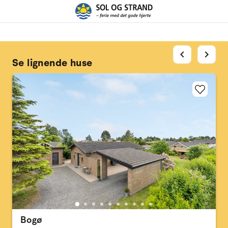
chevron_left
chevron_right
Se lignende huse
Bogø