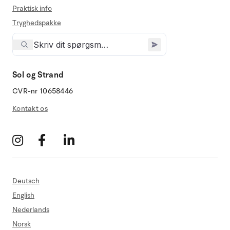
Praktisk info
Tryghedspakke
Sol og Strand
CVR-nr 10658446
Kontakt os
Deutsch
English
Nederlands
Norsk