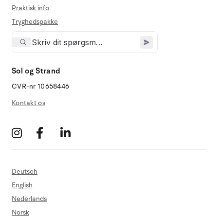
Praktisk info
Tryghedspakke
Sol og Strand
CVR-nr 10658446
Kontakt os
Deutsch
English
Nederlands
Norsk