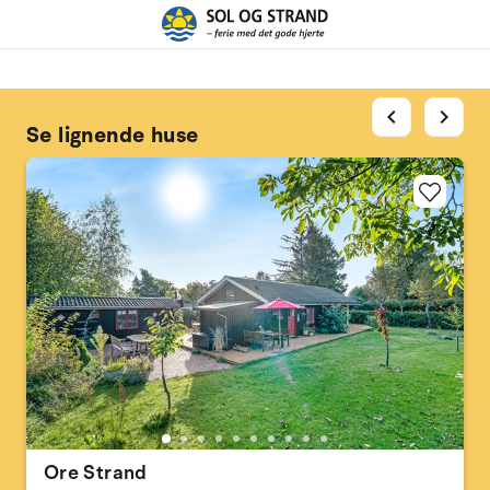
chevron_left
chevron_right
Se lignende huse
Ore Strand