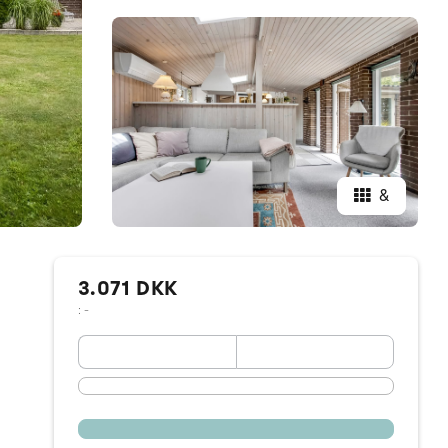
&
3.071 DKK
: -