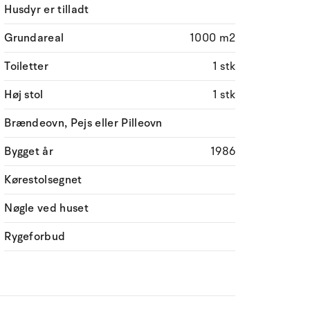
Husdyr er tilladt
Grundareal
1000 m2
Toiletter
1 stk
Høj stol
1 stk
Brændeovn, Pejs eller Pilleovn
Bygget år
1986
Kørestolsegnet
Nøgle ved huset
Rygeforbud