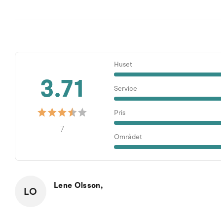
Huset
3.71
Service
Pris
7
Området
Lene Olsson,
LO