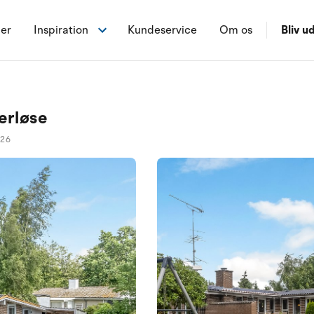
ner
Inspiration
Kundeservice
Om os
Bliv ud
erløse
226