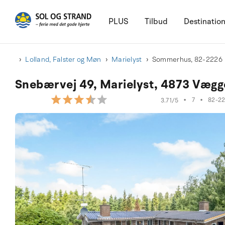
PLUS
Tilbud
Destinatio
Lolland, Falster og Møn
Marielyst
Sommerhus, 82-2226
Snebærvej 49, Marielyst, 4873 Vægg
•
7
•
82-2
3.71/5