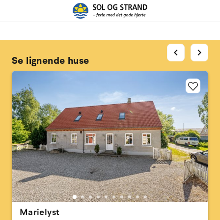
chevron_left
chevron_right
Se lignende huse
Marielyst