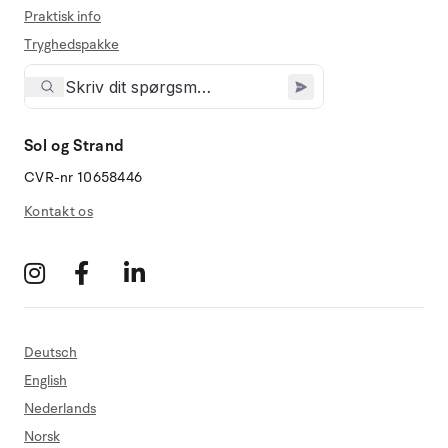
Praktisk info
Tryghedspakke
Sol og Strand
CVR-nr 10658446
Kontakt os
Deutsch
English
Nederlands
Norsk