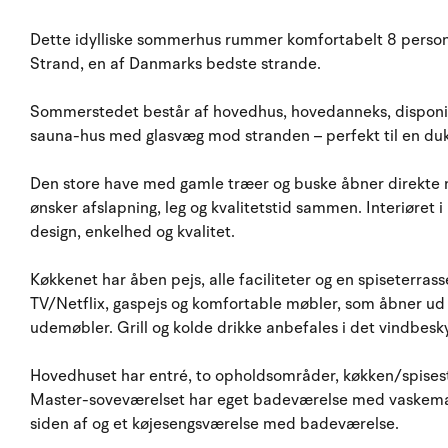
Dette idylliske sommerhus rummer komfortabelt 8 personer 
Strand, en af Danmarks bedste strande.
Sommerstedet består af hovedhus, hovedanneks, disponib
sauna-hus med glasvæg mod stranden – perfekt til en dukk
Den store have med gamle træer og buske åbner direkte mo
ønsker afslapning, leg og kvalitetstid sammen. Interiøret i
design, enkelhed og kvalitet.
Køkkenet har åben pejs, alle faciliteter og en spiseterra
TV/Netflix, gaspejs og komfortable møbler, som åbner ud t
udemøbler. Grill og kolde drikke anbefales i det vindbe
Hovedhuset har entré, to opholdsområder, køkken/spisest
Master-soveværelset har eget badeværelse med vaskemas
siden af og et køjesengsværelse med badeværelse.