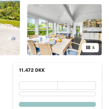
&
11.472 DKK
: -