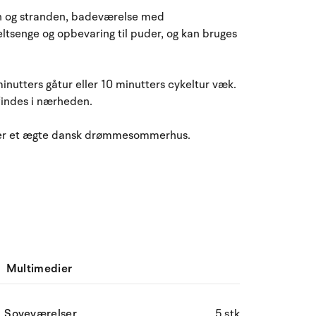
n og stranden, badeværelse med
ltsenge og opbevaring til puder, og kan bruges
inutters gåtur eller 10 minutters cykeltur væk.
indes i nærheden.
tte er et ægte dansk drømmesommerhus.
Multimedier
Soveværelser
5 stk