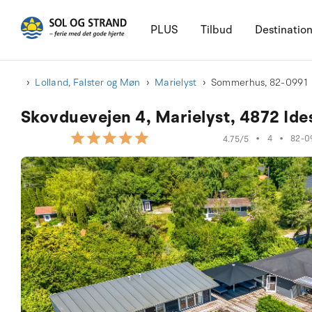
PLUS
Tilbud
Destinatio
Lolland, Falster og Møn
Marielyst
Sommerhus, 82-0991
Skovduevejen 4, Marielyst, 4872 Ide
•
4
•
82-0
4.75/5