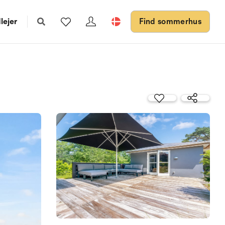
lejer
Find sommerhus