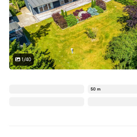
1/40
50 m