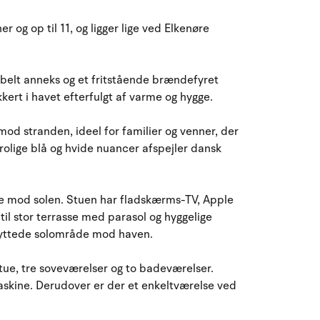
August 2026
og op til 11, og ligger lige ved Elkenøre
ma
ti
on
to
fr
lø
sø
27
28
29
30
31
1
2
31
elt anneks og et fritstående brændefyret
ert i havet efterfulgt af varme og hygge.
3
4
5
7
8
9
32
6
d stranden, ideel for familier og venner, der
10
11
12
13
14
15
16
33
 rolige blå og hvide nuancer afspejler dansk
17
18
19
20
21
22
23
34
sse mod solen. Stuen har fladskærms-TV, Apple
24
25
26
27
28
29
30
35
il stor terrasse med parasol og hyggelige
skyttede solområde mod haven.
31
1
2
3
4
5
6
36
ue, tre soveværelser og to badeværelser.
kine. Derudover er der et enkeltværelse ved