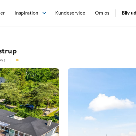
ner
Inspiration
Kundeservice
Om os
Bliv ud
strup
991