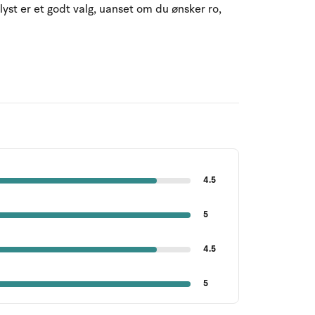
elyst er et godt valg, uanset om du ønsker ro,
4.5
5
4.5
5